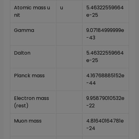
Atomic mass u
u
5.46322559664
nit
e-25
Gamma
9.07184999999e
-43
Dalton
5.46322559664
e-25
Planck mass
4.16768885152e
-44
Electron mass 
9.95879010532e
(rest)
-22
Muon mass
4.81640164781e
-24