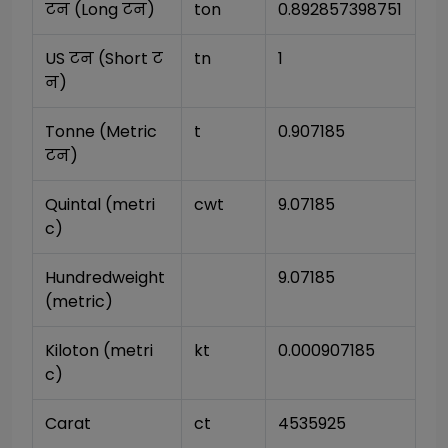
टन (Long टन)
ton
0.892857398751
US टन (Short ट
tn
1
न)
Tonne (Metric 
t
0.907185
टन)
Quintal (metri
cwt
9.07185
c)
Hundredweight 
9.07185
(metric)
Kiloton (metri
kt
0.000907185
c)
Carat
ct
4535925