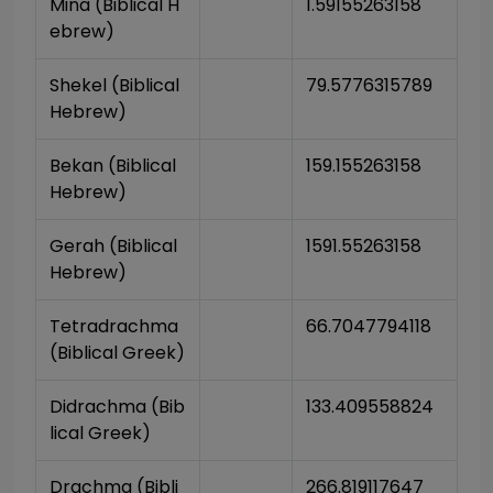
Mina (Biblical H
1.59155263158
ebrew)
Shekel (Biblical 
79.5776315789
Hebrew)
Bekan (Biblical 
159.155263158
Hebrew)
Gerah (Biblical 
1591.55263158
Hebrew)
Tetradrachma 
66.7047794118
(Biblical Greek)
Didrachma (Bib
133.409558824
lical Greek)
Drachma (Bibli
266.819117647