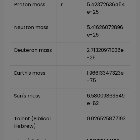
Proton mass
r
5.42372636454
e-25
Neutron mass
5.41626072896
e-25
Deuteron mass
2.71320971038e
-25
Earth's mass
1.96613347323e
-75
Sun's mass
6.58009863549
e-82
Talent (Biblical 
0.026525877193
Hebrew)