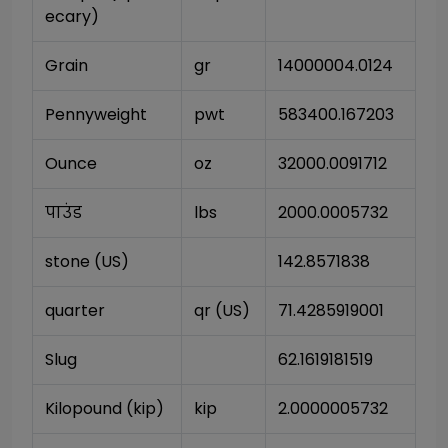
ecary)
Grain
gr
14000004.0124
Pennyweight
pwt
583400.167203
Ounce
oz
32000.0091712
पाउंड
lbs
2000.0005732
stone (US)
142.8571838
quarter
qr (US)
71.4285919001
Slug
62.1619181519
Kilopound (kip)
kip
2.0000005732