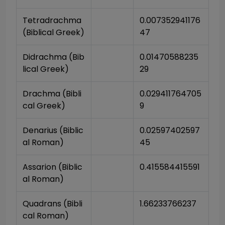
Tetradrachma 
0.007352941176
(Biblical Greek)
47
Didrachma (Bib
0.01470588235
lical Greek)
29
Drachma (Bibli
0.029411764705
cal Greek)
9
Denarius (Biblic
0.02597402597
al Roman)
45
Assarion (Biblic
0.415584415591
al Roman)
Quadrans (Bibli
1.66233766237
cal Roman)