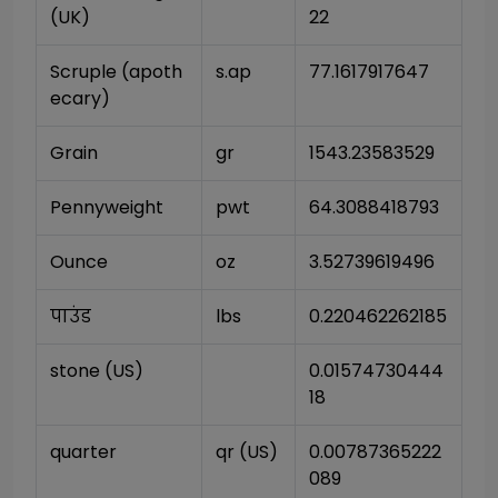
(UK)
22
Scruple (apoth
s.ap
77.1617917647
ecary)
Grain
gr
1543.23583529
Pennyweight
pwt
64.3088418793
Ounce
oz
3.52739619496
पाउंड
lbs
0.220462262185
stone (US)
0.01574730444
18
quarter
qr (US)
0.00787365222
089