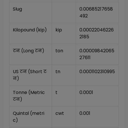
Slug
0.00685217658
492
Kilopound (kip)
kip
0.00022046226
2185
टन (Long टन)
ton
0.00009842065
27611
US टन (Short ट
tn
0.0001102310995
न)
Tonne (Metric 
t
0.0001
टन)
Quintal (metri
cwt
0.001
c)