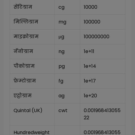
सेंटिग्राम
cg
10000
मिल्लिग्राम
mg
100000
माइक्रोग्राम
μg
100000000
नॅनोग्राम
ng
1e+11
पीकोग्राम
pg
1e+14
फ़ेम्टोग्राम
fg
1e+17
एट्टोग्राम
ag
1e+20
Quintal (UK)
cwt
0.001968413055
22
Hundredweight 
0.001968413055