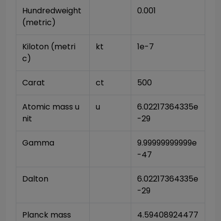
Hundredweight 
0.001
(metric)
Kiloton (metri
kt
1e-7
c)
Carat
ct
500
Atomic mass u
u
6.02217364335e
nit
-29
Gamma
9.99999999999e
-47
Dalton
6.02217364335e
-29
Planck mass
4.59408924477