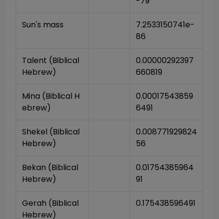
-79
Sun's mass
7.2533150741e-
86
Talent (Biblical 
0.00000292397
Hebrew)
660819
Mina (Biblical H
0.00017543859
ebrew)
6491
Shekel (Biblical 
0.008771929824
Hebrew)
56
Bekan (Biblical 
0.01754385964
Hebrew)
91
Gerah (Biblical 
0.175438596491
Hebrew)