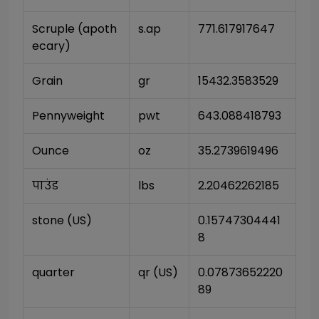
Scruple (apoth
s.ap
771.617917647
ecary)
Grain
gr
15432.3583529
Pennyweight
pwt
643.088418793
Ounce
oz
35.2739619496
पाउंड
lbs
2.20462262185
stone (US)
0.15747304441
8
quarter
qr (US)
0.07873652220
89