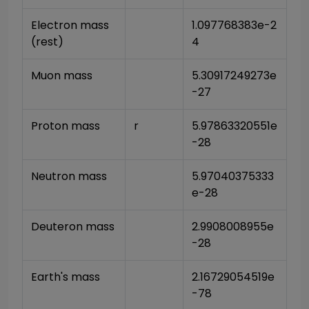
Electron mass 
1.097768383e-2
(rest)
4
Muon mass
5.30917249273e
-27
Proton mass
r
5.97863320551e
-28
Neutron mass
5.97040375333
e-28
Deuteron mass
2.9908008955e
-28
Earth's mass
2.16729054519e
-78