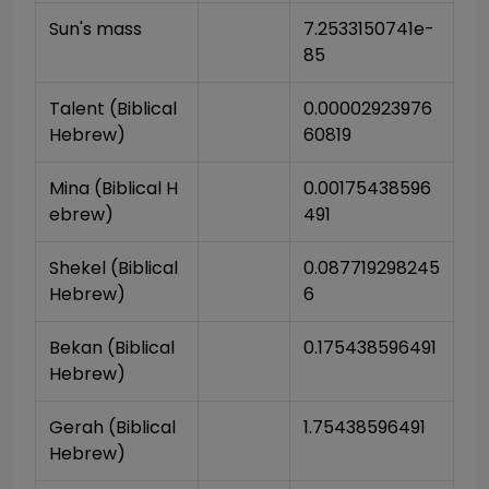
Sun's mass
7.2533150741e-
85
Talent (Biblical 
0.00002923976
Hebrew)
60819
Mina (Biblical H
0.00175438596
ebrew)
491
Shekel (Biblical 
0.087719298245
Hebrew)
6
Bekan (Biblical 
0.175438596491
Hebrew)
Gerah (Biblical 
1.75438596491
Hebrew)