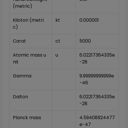
(metric)
Kiloton (metri
kt
0.000001
c)
Carat
ct
5000
Atomic mass u
u
6.02217364335e
nit
-28
Gamma
9.99999999999e
-46
Dalton
6.02217364335e
-28
Planck mass
4.59408924477
e-47