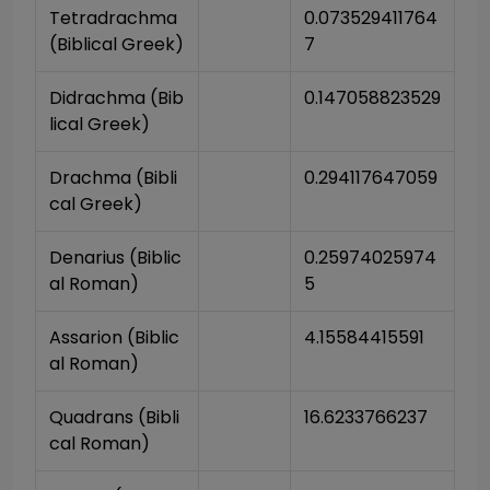
Tetradrachma 
0.073529411764
(Biblical Greek)
7
Didrachma (Bib
0.147058823529
lical Greek)
Drachma (Bibli
0.294117647059
cal Greek)
Denarius (Biblic
0.25974025974
al Roman)
5
Assarion (Biblic
4.15584415591
al Roman)
Quadrans (Bibli
16.6233766237
cal Roman)