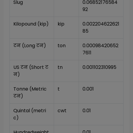
Slug
0.06852176584
92
Kilopound (kip)
kip
0.002204622621
85
टन (Long टन)
ton
0.00098420652
7611
US टन (Short ट
tn
0.001102310995
न)
Tonne (Metric 
t
0.001
टन)
Quintal (metri
cwt
0.01
c)
Hundredweight 
0.01