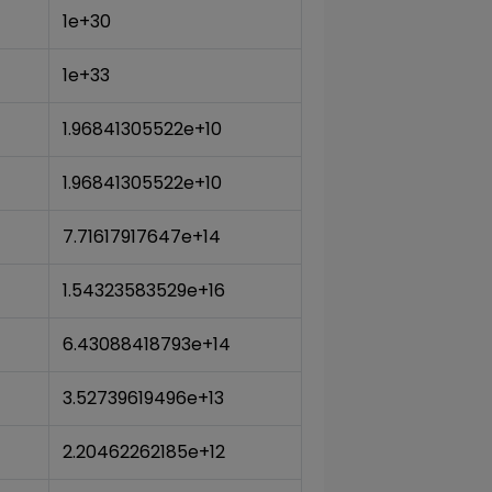
1e+30
1e+33
1.96841305522e+10
1.96841305522e+10
7.71617917647e+14
1.54323583529e+16
6.43088418793e+14
3.52739619496e+13
2.20462262185e+12