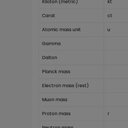
Kiloton (metric)
kt
Carat
ct
Atomic mass unit
u
Gamma
Dalton
Planck mass
Electron mass (rest)
Muon mass
Proton mass
r
Neutron mass