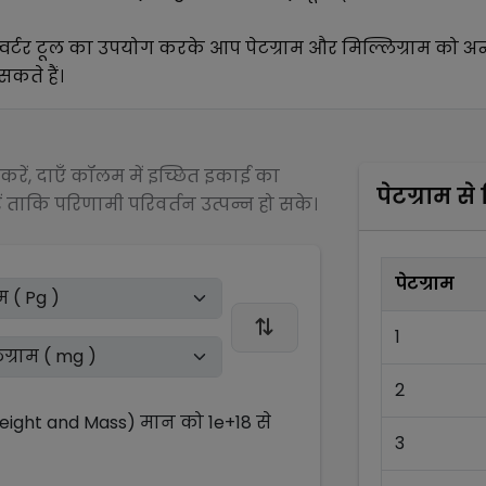
वर्टर टूल का उपयोग करके आप
पेटग्राम
और
मिल्लिग्राम
को अन
सकते हैं।
रें, दाएँ कॉलम में इच्छित इकाई का
पेटग्राम
से
 ताकि परिणामी परिवर्तन उत्पन्न हो सके।
पेटग्राम
1
2
Weight and Mass)
मान को
1e+18
से
3