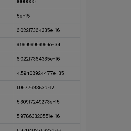
1000000
5e+15
6.02217364335e-16
9.99999999999e-34
6.02217364335e-16
4.59408924477e-35
1.097768383e-12
5.30917249273e-15
5.97863320551e-16
5.97040375333e-16