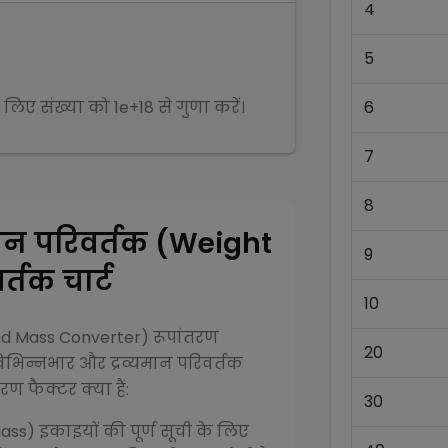
4
5
े लिए संख्या को
1e+18
से
गुणा
करें।
6
7
8
मान परिवर्तक (Weight
9
्तक चार्ट
10
and Mass Converter)
रूपांतरण
20
िभिन्न
भार और द्रव्यमान परिवर्तक
ण फैक्टर क्या हैं:
30
Mass)
इकाइयों की पूर्ण सूची के लिए