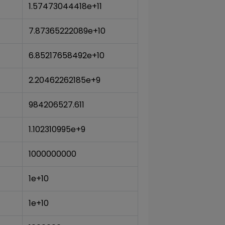
1.57473044418e+11
7.87365222089e+10
6.85217658492e+10
2.20462262185e+9
984206527.611
1.102310995e+9
1000000000
1e+10
1e+10