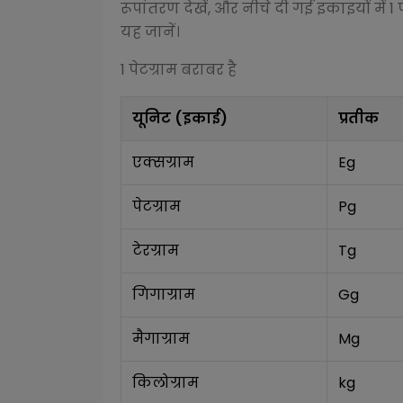
रूपांतरण देखें, और नीचे दी गई इकाइयों में 1
यह जानें।
1
पेटग्राम
बराबर है
यूनिट (इकाई)
प्रतीक
एक्सग्राम
Eg
पेटग्राम
Pg
टेरग्राम
Tg
गिगाग्राम
Gg
मैगाग्राम
Mg
किलोग्राम
kg