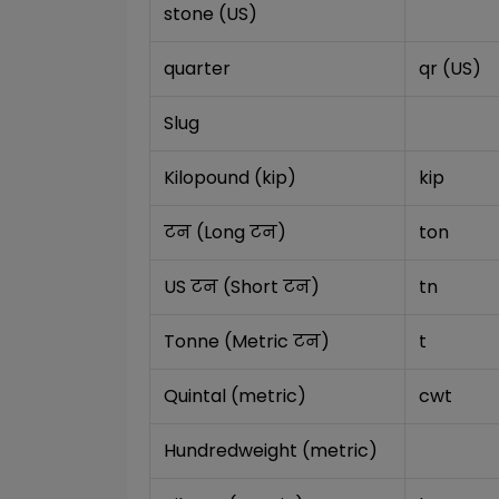
stone (US)
quarter
qr (US)
Slug
Kilopound (kip)
kip
टन (Long टन)
ton
US टन (Short टन)
tn
Tonne (Metric टन)
t
Quintal (metric)
cwt
Hundredweight (metric)