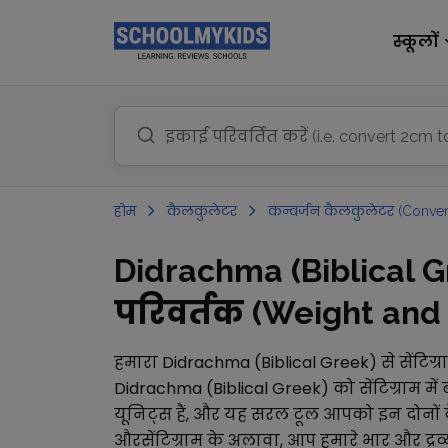
स्कूलों
होम
कैलकुलेटर
कन्वर्जन कैलकुलेटर (Conver
Didrachma (Biblical Gr
परिवर्तक (Weight and M
हमारा
Didrachma (Biblical Greek)
से
सेंटिग्
Didrachma (Biblical Greek)
को
सेंटिग्राम
में 
यूनिट्स हैं, और यह सरल टूल आपको इन दोनों क
और
सेंटिग्राम
के अलावा, आप हमारे
भार और द्र