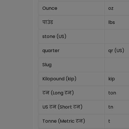
Ounce
oz
पाउंड
lbs
stone (US)
quarter
qr (US)
Slug
Kilopound (kip)
kip
टन (Long टन)
ton
US टन (Short टन)
tn
Tonne (Metric टन)
t