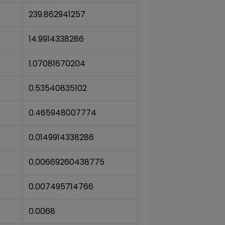
239.862941257
14.9914338286
1.07081670204
0.53540835102
0.465948007774
0.0149914338286
0.00669260438775
0.007495714766
0.0068