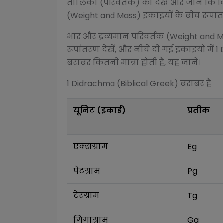
तालिका (परिवर्तक) को देखें और जानें कि व
(Weight and Mass)
इकाइयों के बीच रूपांतर
भार और द्रव्यमान परिवर्तक (Weight and 
रूपांतरण देखें, और नीचे दी गई इकाइयों में 1
बराबर कितनी मात्रा होती है, यह जानें।
1
Didrachma (Biblical Greek)
बराबर है
यूनिट (इकाई)
प्रतीक
एक्सग्राम
Eg
पेटग्राम
Pg
टेरग्राम
Tg
गिगाग्राम
Gg