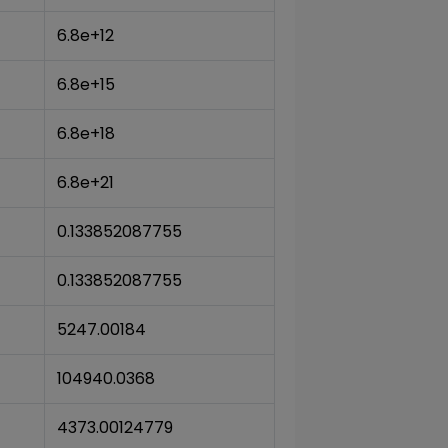
6.8e+12
6.8e+15
6.8e+18
6.8e+21
0.133852087755
0.133852087755
5247.00184
104940.0368
4373.00124779