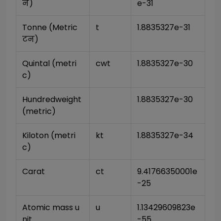
न)
e-31
Tonne (Metric 
t
1.8835327e-31
टन)
Quintal (metri
cwt
1.8835327e-30
c)
Hundredweight 
1.8835327e-30
(metric)
Kiloton (metri
kt
1.8835327e-34
c)
Carat
ct
9.41766350001e
-25
Atomic mass u
u
1.13429609823e
nit
-55