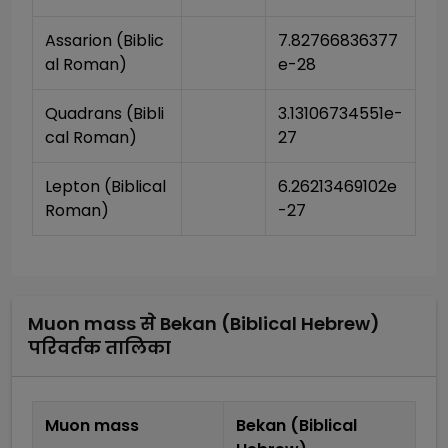
Assarion (Biblic
7.82766836377
al Roman)
e-28
Quadrans (Bibli
3.13106734551e-
cal Roman)
27
Lepton (Biblical 
6.26213469102e
Roman)
-27
Muon mass
से
Bekan (Biblical Hebrew)
परिवर्तक तालिका
Muon mass
Bekan (Biblical