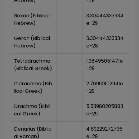
Hebrew)
-29
Bekan (Biblical 
3.30444333334
Hebrew)
e-29
Gerah (Biblical 
3.30444333334
Hebrew)
e-28
Tetradrachma 
1.38495051471e
(Biblical Greek)
-29
Didrachma (Bib
2.76990102941e
lical Greek)
-29
Drachma (Bibli
5.53980205883
cal Greek)
e-29
Denarius (Biblic
4.89229272736
al Roman)
e-29