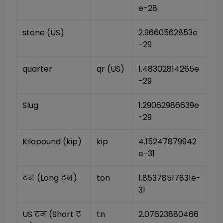
e-28
stone (US)
2.9660562853e
-29
quarter
qr (US)
1.48302814265e
-29
Slug
1.29062986639e
-29
Kilopound (kip)
kip
4.15247879942
e-31
टन (Long टन)
ton
1.85378517831e-
31
US टन (Short ट
tn
2.07623880466