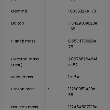
Gamma
1.8835327e-73
Dalton
1.13429609823e
-55
Planck mass
8.65311731926e-
75
Electron mass 
2.06768264641
(rest)
e-52
Muon mass
1e-54
Proton mass
r
1.12609511439e-
55
Neutron mass
1.12454507016e