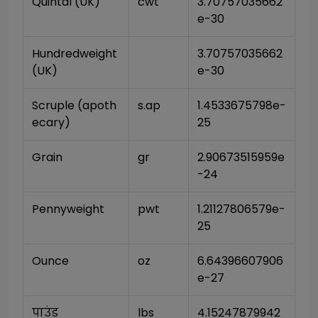
Quintal (UK)
cwt
3.70757035662
e-30
Hundredweight 
3.70757035662
(UK)
e-30
Scruple (apoth
s.ap
1.4533675798e-
ecary)
25
Grain
gr
2.90673515959e
-24
Pennyweight
pwt
1.21127806579e-
25
Ounce
oz
6.64396607906
e-27
पाउंड
lbs
4.15247879942