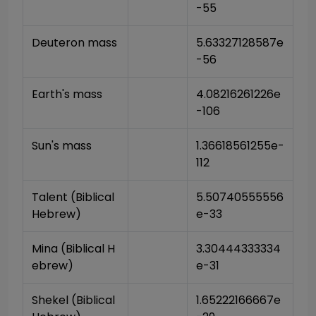
-55
Deuteron mass
5.63327128587e
-56
Earth's mass
4.08216261226e
-106
Sun's mass
1.36618561255e-
112
Talent (Biblical 
5.50740555556
Hebrew)
e-33
Mina (Biblical H
3.30444333334
ebrew)
e-31
Shekel (Biblical 
1.65222166667e