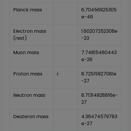
Planck mass
6.70456925305
e-46
Electron mass 
1.60207252308e
(rest)
-23
Muon mass
7.74815480443
e-26
Proton mass
r
8.72515927081e
-27
Neutron mass
8.71314928816e-
27
Deuteron mass
4.36474579783
e-27