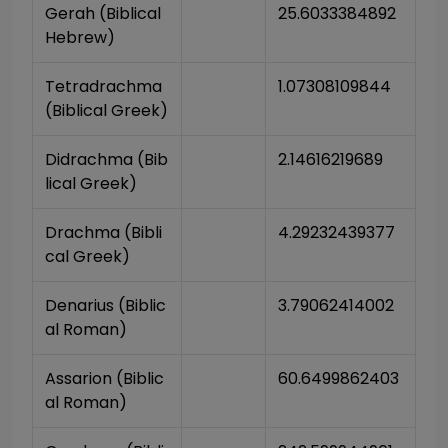
Gerah (Biblical 
25.6033384892
Hebrew)
Tetradrachma 
1.07308109844
(Biblical Greek)
Didrachma (Bib
2.14616219689
lical Greek)
Drachma (Bibli
4.29232439377
cal Greek)
Denarius (Biblic
3.79062414002
al Roman)
Assarion (Biblic
60.6499862403
al Roman)