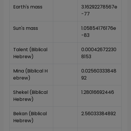
Earth's mass
3.16292278567e
-77
Sun's mass
1.05854176176e
-83
Talent (Biblical 
0.00042672230
Hebrew)
8153
Mina (Biblical H
0.02560333848
ebrew)
92
Shekel (Biblical 
1.28016692446
Hebrew)
Bekan (Biblical 
2.56033384892
Hebrew)