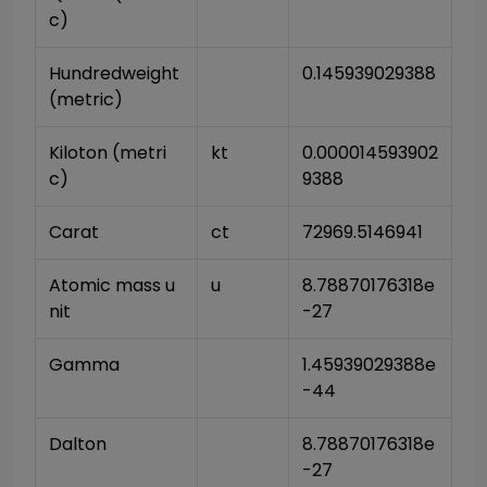
c)
Hundredweight 
0.145939029388
(metric)
Kiloton (metri
kt
0.000014593902
c)
9388
Carat
ct
72969.5146941
Atomic mass u
u
8.78870176318e
nit
-27
Gamma
1.45939029388e
-44
Dalton
8.78870176318e
-27