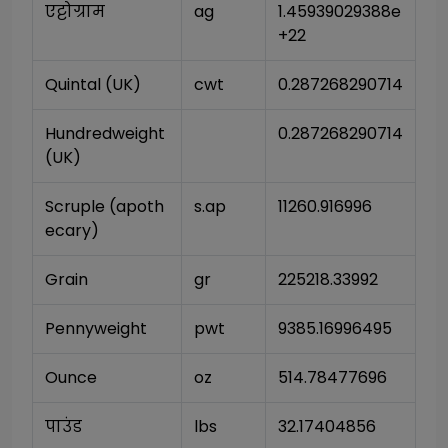
एट्टोग्राम
ag
1.45939029388e
+22
Quintal (UK)
cwt
0.287268290714
Hundredweight 
0.287268290714
(UK)
Scruple (apoth
s.ap
11260.916996
ecary)
Grain
gr
225218.33992
Pennyweight
pwt
9385.16996495
Ounce
oz
514.78477696
पाउंड
lbs
32.17404856