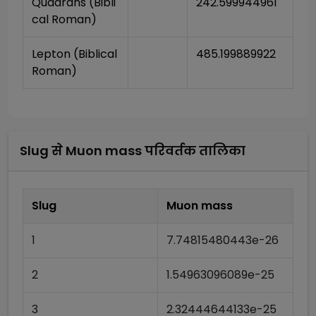
Quadrans (Bibli
242.599944961
cal Roman)
Lepton (Biblical 
485.199889922
Roman)
Slug
से
Muon mass
परिवर्तक तालिका
Slug
Muon mass
1
7.74815480443e-26
2
1.54963096089e-25
3
2.32444644133e-25