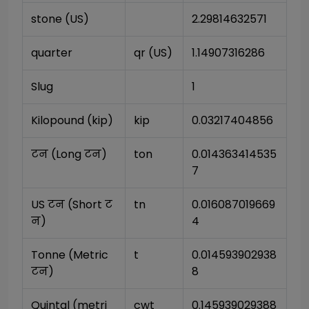
stone (US)
2.29814632571
quarter
qr (US)
1.14907316286
Slug
1
Kilopound (kip)
kip
0.03217404856
टन (Long टन)
ton
0.014363414535
7
US टन (Short ट
tn
0.016087019669
न)
4
Tonne (Metric 
t
0.014593902938
टन)
8
Quintal (metri
cwt
0.145939029388