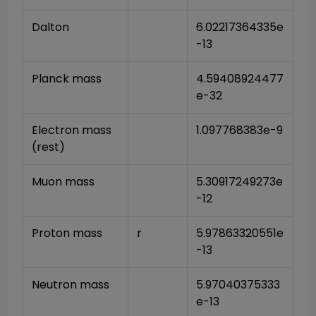
Dalton
6.02217364335e
-13
Planck mass
4.59408924477
e-32
Electron mass 
1.097768383e-9
(rest)
Muon mass
5.30917249273e
-12
Proton mass
r
5.97863320551e
-13
Neutron mass
5.97040375333
e-13