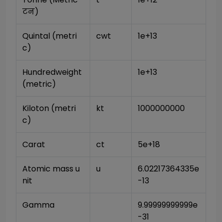
टन)
Quintal (metri
cwt
1e+13
c)
Hundredweight 
1e+13
(metric)
Kiloton (metri
kt
1000000000
c)
Carat
ct
5e+18
Atomic mass u
u
6.02217364335e
nit
-13
Gamma
9.99999999999e
-31