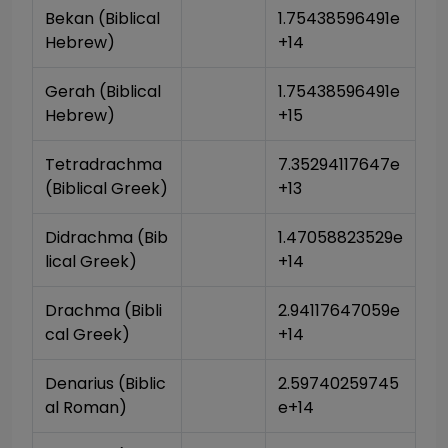
Bekan (Biblical 
1.75438596491e
Hebrew)
+14
Gerah (Biblical 
1.75438596491e
Hebrew)
+15
Tetradrachma 
7.35294117647e
(Biblical Greek)
+13
Didrachma (Bib
1.47058823529e
lical Greek)
+14
Drachma (Bibli
2.94117647059e
cal Greek)
+14
Denarius (Biblic
2.59740259745
al Roman)
e+14