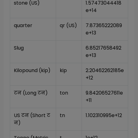
stone (US)
1.57473044418
e+14
quarter
qr (US)
7.87365222089
e+13
Slug
6.85217658492
e+13
Kilopound (kip)
kip
2.20462262185e
+12
टन (Long टन)
ton
9.84206527611e
+11
US टन (Short ट
tn
1.102310995e+12
न)
Tonne (Metric 
t
1e+12