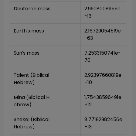
Deuteron mass
2.9908008955e
-13
Earth's mass
2.16729054519e
-63
Sun's mass
7.2533150741e-
70
Talent (Biblical 
2.92397660819e
Hebrew)
+10
Mina (Biblical H
1.75438596491e
ebrew)
+12
Shekel (Biblical 
8.77192982456e
Hebrew)
+13