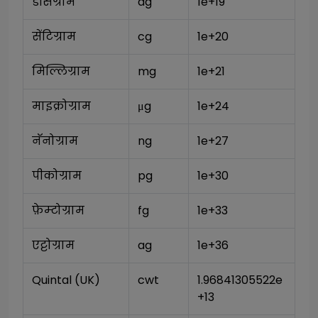
डेसिग्राम
dg
1e+19
सेंटिग्राम
cg
1e+20
मिल्लिग्राम
mg
1e+21
माइक्रोग्राम
μg
1e+24
नॅनोग्राम
ng
1e+27
पीकोग्राम
pg
1e+30
फ़ेम्टोग्राम
fg
1e+33
एट्टोग्राम
ag
1e+36
Quintal (UK)
cwt
1.96841305522e
+13