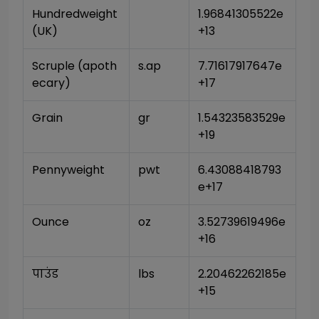
Hundredweight 
1.96841305522e
(UK)
+13
Scruple (apoth
s.ap
7.71617917647e
ecary)
+17
Grain
gr
1.54323583529e
+19
Pennyweight
pwt
6.43088418793
e+17
Ounce
oz
3.52739619496e
+16
पाउंड
lbs
2.20462262185e
+15