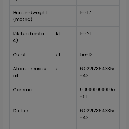
Hundredweight 
1e-17
(metric)
Kiloton (metri
kt
1e-21
c)
Carat
ct
5e-12
Atomic mass u
u
6.02217364335e
nit
-43
Gamma
9.99999999999e
-61
Dalton
6.02217364335e
-43