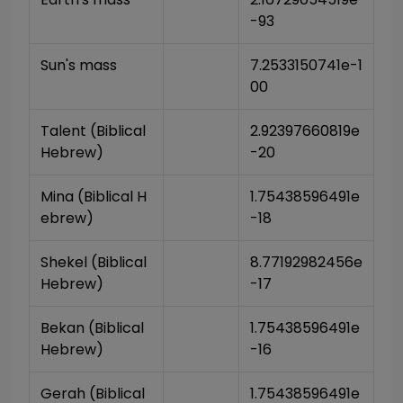
-93
Sun's mass
7.2533150741e-1
00
Talent (Biblical 
2.92397660819e
Hebrew)
-20
Mina (Biblical H
1.75438596491e
ebrew)
-18
Shekel (Biblical 
8.77192982456e
Hebrew)
-17
Bekan (Biblical 
1.75438596491e
Hebrew)
-16
Gerah (Biblical 
1.75438596491e