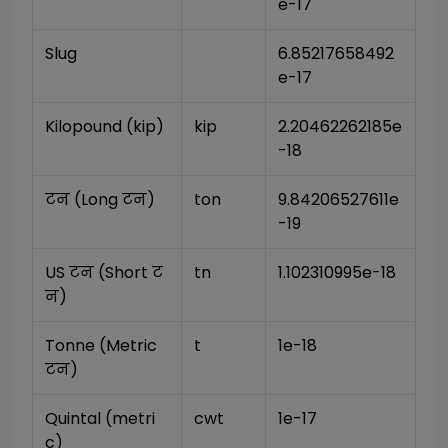
e-17
Slug
6.85217658492
e-17
Kilopound (kip)
kip
2.20462262185e
-18
टन (Long टन)
ton
9.84206527611e
-19
US टन (Short ट
tn
1.102310995e-18
न)
Tonne (Metric 
t
1e-18
टन)
Quintal (metri
cwt
1e-17
c)