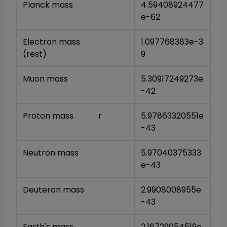
Planck mass
4.59408924477
e-62
Electron mass 
1.097768383e-3
(rest)
9
Muon mass
5.30917249273e
-42
Proton mass
r
5.97863320551e
-43
Neutron mass
5.97040375333
e-43
Deuteron mass
2.9908008955e
-43
Earth's mass
2.16729054519e