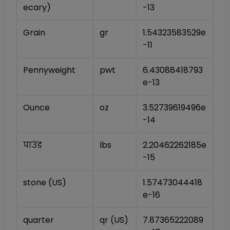
ecary)
-13
Grain
gr
1.54323583529e
-11
Pennyweight
pwt
6.43088418793
e-13
Ounce
oz
3.52739619496e
-14
पाउंड
lbs
2.20462262185e
-15
stone (US)
1.57473044418
e-16
quarter
qr (US)
7.87365222089