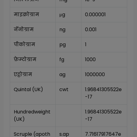
माइक्रोग्राम
μg
0.000001
नॅनोग्राम
ng
0.001
पीकोग्राम
pg
1
फ़ेम्टोग्राम
fg
1000
एट्टोग्राम
ag
1000000
Quintal (UK)
cwt
1.96841305522e
-17
Hundredweight 
1.96841305522e
(UK)
-17
Scruple (apoth
s.ap
7.71617917647e