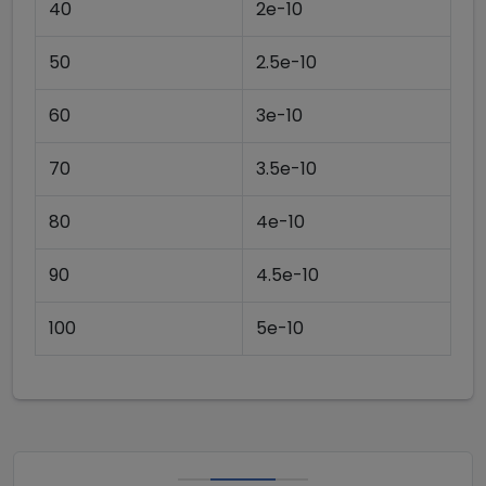
40
2e-10
50
2.5e-10
60
3e-10
70
3.5e-10
80
4e-10
90
4.5e-10
Download our
100
5e-10
The Child Health
& Growth Tracker
App