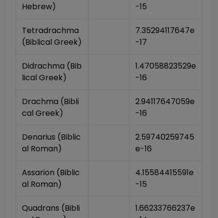
Hebrew)
-15
Tetradrachma 
7.35294117647e
(Biblical Greek)
-17
Didrachma (Bib
1.47058823529e
lical Greek)
-16
Drachma (Bibli
2.94117647059e
cal Greek)
-16
Denarius (Biblic
2.59740259745
al Roman)
e-16
Assarion (Biblic
4.15584415591e
al Roman)
-15
Quadrans (Bibli
1.66233766237e