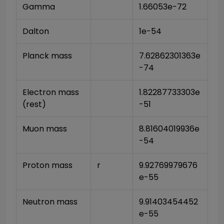
Gamma
1.66053e-72
Dalton
1e-54
Planck mass
7.62862301363e
-74
Electron mass 
1.82287733303e
(rest)
-51
Muon mass
8.81604019936e
-54
Proton mass
r
9.92769979676
e-55
Neutron mass
9.91403454452
e-55