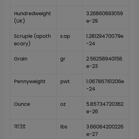
Hundredweight 
3.26860893059
(UK)
e-29
Scruple (apoth
s.ap
1.28129470079e
ecary)
-24
Grain
gr
2.56258940158
e-23
Pennyweight
pwt
1.06786761206e
-24
Ounce
oz
5.85734720362
e-26
पाउंड
lbs
3.66084200226
e-27