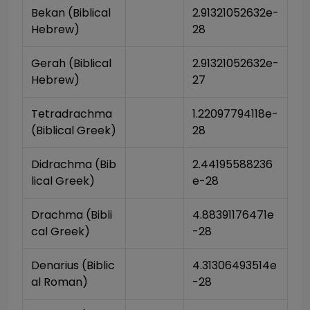
Bekan (Biblical 
2.91321052632e-
Hebrew)
28
Gerah (Biblical 
2.91321052632e-
Hebrew)
27
Tetradrachma 
1.22097794118e-
(Biblical Greek)
28
Didrachma (Bib
2.44195588236
lical Greek)
e-28
Drachma (Bibli
4.88391176471e
cal Greek)
-28
Denarius (Biblic
4.31306493514e
al Roman)
-28