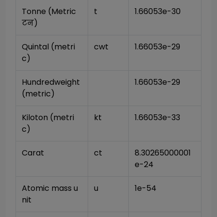
Tonne (Metric 
t
1.66053e-30
टन)
Quintal (metri
cwt
1.66053e-29
c)
Hundredweight 
1.66053e-29
(metric)
Kiloton (metri
kt
1.66053e-33
c)
Carat
ct
8.30265000001
e-24
Atomic mass u
u
1e-54
nit