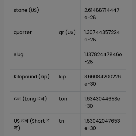
stone (US)
2.61488714447
e-28
quarter
qr (US)
1.30744357224
e-28
Slug
1.13782447846e
-28
Kilopound (kip)
kip
3.66084200226
e-30
टन (Long टन)
ton
1.6343044653e
-30
US टन (Short ट
tn
1.83042047653
न)
e-30