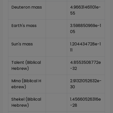
Deuteron mass
4.96631461101e-
55
Earth's mass
3.598850969e-1
05
Sun's mass
1.204434728e-1
11
Talent (Biblical 
4.8553508772e
Hebrew)
-32
Mina (Biblical H
2.91321052632e-
ebrew)
30
Shekel (Biblical 
1.45660526316e
Hebrew)
-28