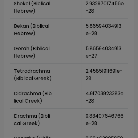
Shekel (Biblical 
2.93297017456e
Hebrew)
-28
Bekan (Biblical 
5.86594034913
Hebrew)
e-28
Gerah (Biblical 
5.86594034913
Hebrew)
e-27
Tetradrachma 
2.45851911691e-
(Biblical Greek)
28
Didrachma (Bib
4.91703823383e
lical Greek)
-28
Drachma (Bibli
9.83407646766
cal Greek)
e-28