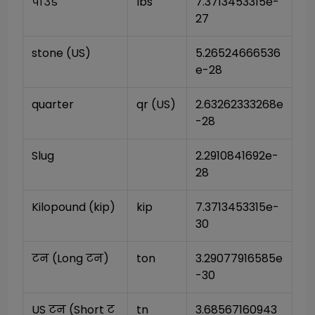
पाउंड
lbs
7.3713453315e-
27
stone (US)
5.26524666536
e-28
quarter
qr (US)
2.63262333268e
-28
Slug
2.2910841692e-
28
Kilopound (kip)
kip
7.3713453315e-
30
टन (Long टन)
ton
3.29077916585e
-30
US टन (Short ट
tn
3.68567160943