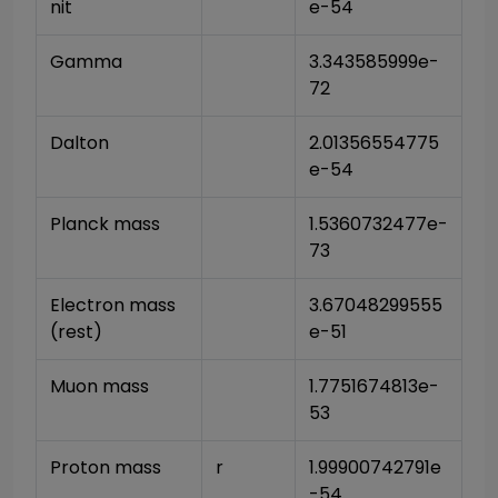
nit
e-54
Gamma
3.343585999e-
72
Dalton
2.01356554775
e-54
Planck mass
1.5360732477e-
73
Electron mass 
3.67048299555
(rest)
e-51
Muon mass
1.7751674813e-
53
Proton mass
r
1.99900742791e
-54