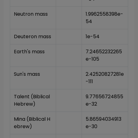
Neutron mass
1.9962558398e-
54
Deuteron mass
1e-54
Earth's mass
7.24652232265
e-105
Sun's mass
2.42520827281e
-111
Talent (Biblical 
9.77656724855
Hebrew)
e-32
Mina (Biblical H
5.86594034913
ebrew)
e-30