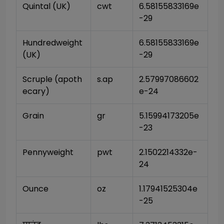
Quintal (UK)
cwt
6.58155833169e
-29
Hundredweight 
6.58155833169e
(UK)
-29
Scruple (apoth
s.ap
2.57997086602
ecary)
e-24
Grain
gr
5.15994173205e
-23
Pennyweight
pwt
2.1502214332e-
24
Ounce
oz
1.17941525304e
-25