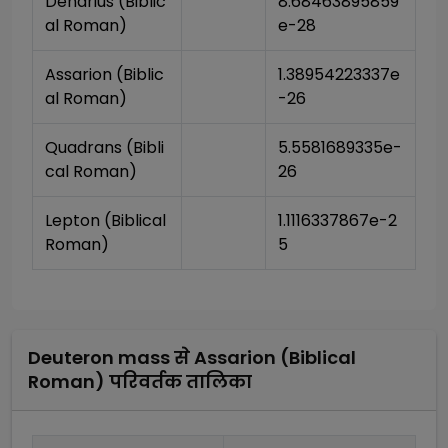
Denarius (Biblic
8.68463895859
al Roman)
e-28
Assarion (Biblic
1.38954223337e
al Roman)
-26
Quadrans (Bibli
5.5581689335e-
cal Roman)
26
Lepton (Biblical 
1.1116337867e-2
Roman)
5
Deuteron mass
से
Assarion (Biblical
Roman)
परिवर्तक तालिका