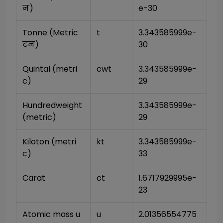
न)
e-30
Tonne (Metric 
t
3.343585999e-
टन)
30
Quintal (metri
cwt
3.343585999e-
c)
29
Hundredweight 
3.343585999e-
(metric)
29
Kiloton (metri
kt
3.343585999e-
c)
33
Carat
ct
1.6717929995e-
23
Atomic mass u
u
2.01356554775