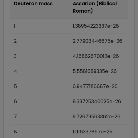
Deuteron mass
Assarion (Biblical
Roman)
1
1.38954223337e-26
2
2.77908446675e-26
3
4.16862670012e-26
4
5.5581689335e-26
5
6.94771116687e-26
6
8.33725340025e-26
7
9.72679563362e-26
8
1.1116337867e-25