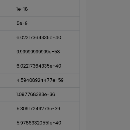
1e-18
5e-9
6.02217364335e-40
9.99999999999e-58
6.02217364335e-40
4.59408924477e-59
1.097768383e-36
5.30917249273e-39
5.97863320551e-40