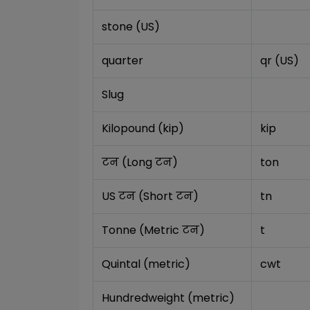
stone (US)
quarter
qr (US)
Slug
Kilopound (kip)
kip
टन (Long टन)
ton
US टन (Short टन)
tn
Tonne (Metric टन)
t
Quintal (metric)
cwt
Hundredweight (metric)