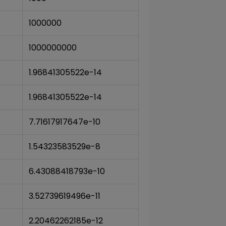
1000000
1000000000
1.96841305522e-14
1.96841305522e-14
7.71617917647e-10
1.54323583529e-8
6.43088418793e-10
3.52739619496e-11
2.20462262185e-12