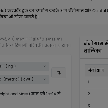
ric)
कन्वर्टर टूल का उपयोग करके आप
नॅनोग्राम
और
Quintal 
्रिया भी सीख सकते हैं।
रें, दाएँ कॉलम में इच्छित इकाई का
नॅनोग्राम
स
 ताकि परिणामी परिवर्तन उत्पन्न हो सके।
तालिका
नॅनोग्राम
1
Weight and Mass)
मान को
1e+14
से
2
3