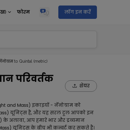
ेख)
फोरम
लॉग इन करेंं
नॅनोग्राम to Quintal (metric)
यमान परिवर्तक
शेयर
ight and Mass)
इकाइयों -
नॅनोग्राम
को
ass)
यूनिट्स हैं, और यह सरल टूल आपको इन
)
के अलावा, आप हमारे
भार और द्रव्यमान
Mass)
यूनिट्स के बीच भी कन्वर्ट कर सकते हैं।