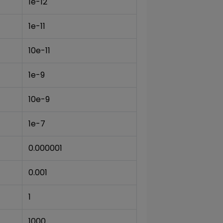
1e-12
1e-11
10e-11
1e-9
10e-9
1e-7
0.000001
0.001
1
1000