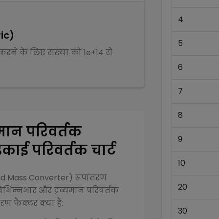
4
ic)
5
त करने के लिए संख्या को
1e+14
से
6
7
8
यमान परिवर्तक
9
काई परिवर्तक चार्ट
10
and Mass Converter)
रूपांतरण
20
िभिन्न
भार और द्रव्यमान परिवर्तक
ण फैक्टर क्या हैं:
30