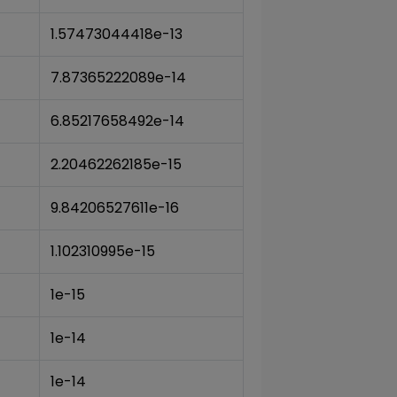
1.57473044418e-13
7.87365222089e-14
6.85217658492e-14
2.20462262185e-15
9.84206527611e-16
1.102310995e-15
1e-15
1e-14
1e-14