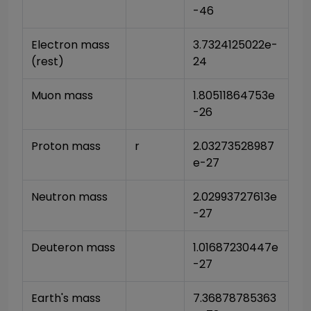
-46
Electron mass 
3.7324125022e-
(rest)
24
Muon mass
1.80511864753e
-26
Proton mass
r
2.03273528987
e-27
Neutron mass
2.02993727613e
-27
Deuteron mass
1.01687230447e
-27
Earth's mass
7.36878785363