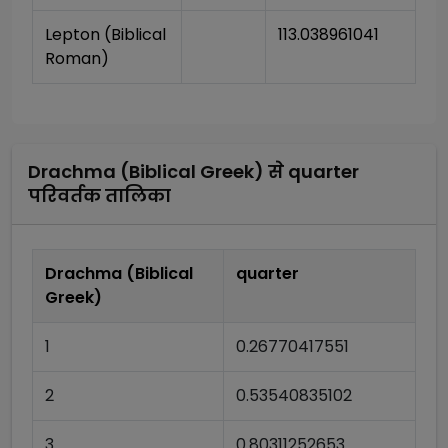
Lepton (Biblical 
113.038961041
Roman)
Drachma (Biblical Greek)
से
quarter
परिवर्तक तालिका
Drachma (Biblical
quarter
Greek)
1
0.26770417551
2
0.53540835102
3
0.80311252653