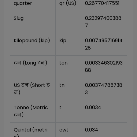
quarter
qr (US)
0.26770417551
Slug
0.23297400388
7
Kilopound (kip)
kip
0.007495716914
28
टन (Long टन)
ton
0.003346302193
88
US टन (Short ट
tn
0.00374785738
न)
3
Tonne (Metric 
t
0.0034
टन)
Quintal (metri
cwt
0.034