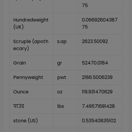
75
Hundredweight 
0.06692604387
(UK)
75
Scruple (apoth
s.ap
2623.50092
ecary)
Grain
gr
52470.0184
Pennyweight
pwt
2186.5006239
Ounce
oz
119.931470629
पाउंड
lbs
7.49571691428
stone (US)
0.53540835102