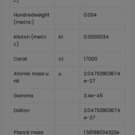
c)
Hundredweight 
0.034
(metric)
Kiloton (metri
kt
0.0000034
c)
Carat
ct
17000
Atomic mass u
u
2.04753903874
nit
e-27
Gamma
3.4e-45
Dalton
2.04753903874
e-27
Planck mass
1.56199034322e