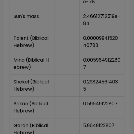
e-78
Sun's mass
2.46612712519e-
84
Talent (Biblical 
0.00009941520
Hebrew)
46783
Mina (Biblical H
0.005964912280
ebrew)
7
Shekel (Biblical 
0.29824561403
Hebrew)
5
Bekan (Biblical 
0.59649122807
Hebrew)
Gerah (Biblical 
5.9649122807
Hebrew)