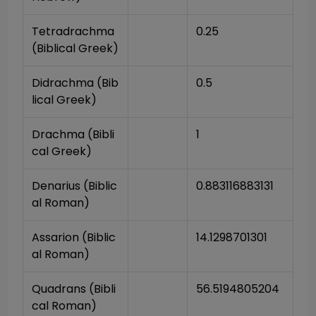
Tetradrachma 
0.25
(Biblical Greek)
Didrachma (Bib
0.5
lical Greek)
Drachma (Bibli
1
cal Greek)
Denarius (Biblic
0.883116883131
al Roman)
Assarion (Biblic
14.1298701301
al Roman)
Quadrans (Bibli
56.5194805204
cal Roman)