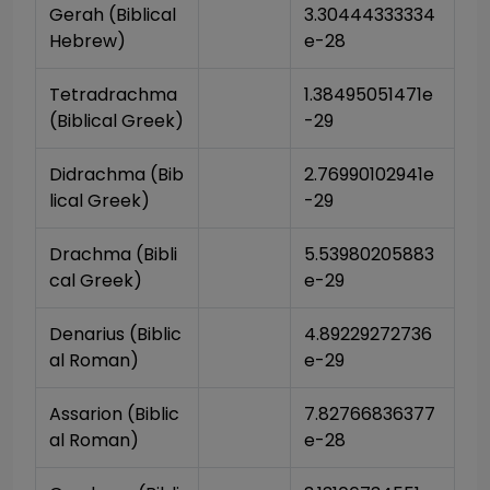
Gerah (Biblical 
3.30444333334
Hebrew)
e-28
Tetradrachma 
1.38495051471e
(Biblical Greek)
-29
Didrachma (Bib
2.76990102941e
lical Greek)
-29
Drachma (Bibli
5.53980205883
cal Greek)
e-29
Denarius (Biblic
4.89229272736
al Roman)
e-29
Assarion (Biblic
7.82766836377
al Roman)
e-28