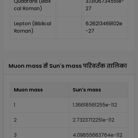
Quadrans (Bibli
3.13106734551e-
cal Roman)
27
Lepton (Biblical 
6.26213469102e
Roman)
-27
Muon mass
से
Sun's mass
परिवर्तक तालिका
Muon mass
Sun's mass
1
1.36618561255e-112
2
2.7323712251e-112
3
4.09855683764e-112