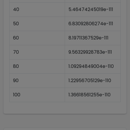
40
5.46474245019e-111
50
6.83092806274e-111
60
8.19711367529e-111
70
9.56329928783e-111
80
1.09294849004e-110
90
1.22956705129e-110
100
1.36618561255e-110