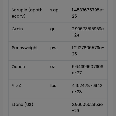
Scruple (apoth
s.ap
1.4533675798e-
ecary)
25
Grain
gr
2.90673515959e
-24
Pennyweight
pwt
1.21127806579e-
25
Ounce
oz
6.64396607906
e-27
पाउंड
lbs
4.15247879942
e-28
stone (US)
2.9660562853e
-29