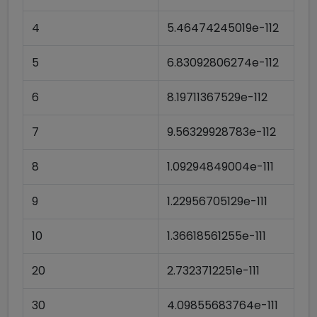
4
5.46474245019e-112
5
6.83092806274e-112
6
8.19711367529e-112
7
9.56329928783e-112
8
1.09294849004e-111
9
1.22956705129e-111
10
1.36618561255e-111
20
2.7323712251e-111
30
4.09855683764e-111