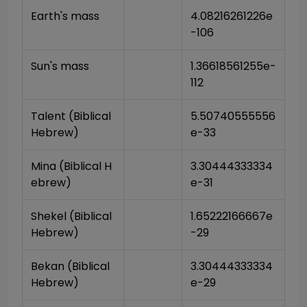
Earth's mass
4.08216261226e
-106
Sun's mass
1.36618561255e-
112
Talent (Biblical 
5.50740555556
Hebrew)
e-33
Mina (Biblical H
3.30444333334
ebrew)
e-31
Shekel (Biblical 
1.65222166667e
Hebrew)
-29
Bekan (Biblical 
3.30444333334
Hebrew)
e-29