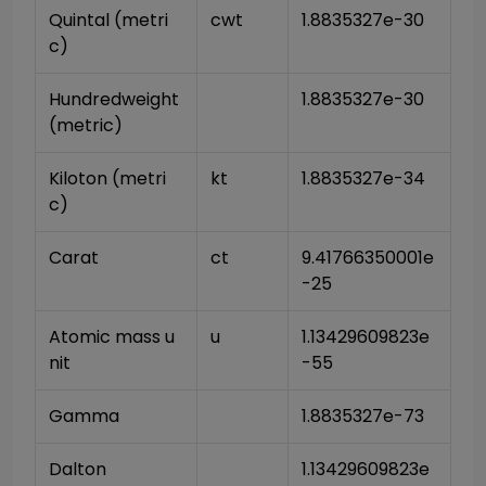
Quintal (metri
cwt
1.8835327e-30
c)
Hundredweight 
1.8835327e-30
(metric)
Kiloton (metri
kt
1.8835327e-34
c)
Carat
ct
9.41766350001e
-25
Atomic mass u
u
1.13429609823e
nit
-55
Gamma
1.8835327e-73
Dalton
1.13429609823e