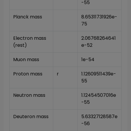
-55
Planck mass
8.65311731926e-
75
Electron mass 
2.06768264641
(rest)
e-52
Muon mass
1e-54
Proton mass
r
1.12609511439e-
55
Neutron mass
1.12454507016e
-55
Deuteron mass
5.63327128587e
-56