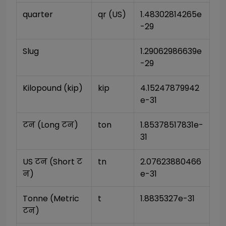
quarter
qr (US)
1.48302814265e
-29
Slug
1.29062986639e
-29
Kilopound (kip)
kip
4.15247879942
e-31
टन (Long टन)
ton
1.85378517831e-
31
US टन (Short ट
tn
2.07623880466
न)
e-31
Tonne (Metric 
t
1.8835327e-31
टन)