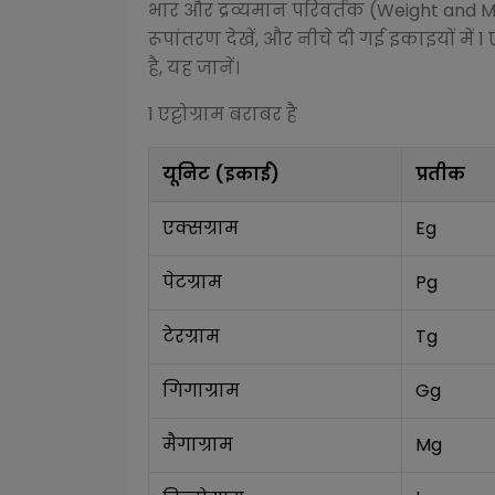
भार और द्रव्यमान परिवर्तक (Weight and 
रूपांतरण देखें, और नीचे दी गई इकाइयों में 1
ए
है, यह जानें।
1
एट्टोग्राम
बराबर है
यूनिट (इकाई)
प्रतीक
एक्सग्राम
Eg
पेटग्राम
Pg
टेरग्राम
Tg
गिगाग्राम
Gg
मैगाग्राम
Mg