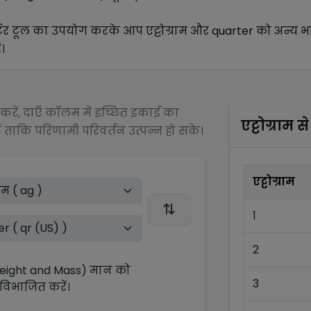
्टर टूल का उपयोग करके आप
एट्टोग्राम
और
quarter
को अन्य
भ
।
रें, दाएँ कॉलम में इच्छित इकाई का
एट्टोग्राम
स
 ताकि परिणामी परिवर्तन उत्पन्न हो सके।
एट्टोग्राम
1
2
Weight and Mass)
मान को
3
विभाजित
करें।