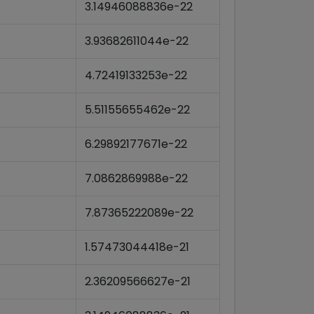
3.14946088836e-22
3.93682611044e-22
4.72419133253e-22
5.51155655462e-22
6.29892177671e-22
7.0862869988e-22
7.87365222089e-22
1.57473044418e-21
2.36209566627e-21