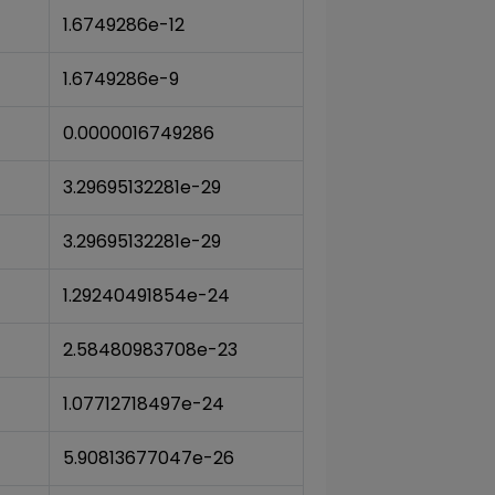
1.6749286e-12
1.6749286e-9
0.0000016749286
3.29695132281e-29
3.29695132281e-29
1.29240491854e-24
2.58480983708e-23
1.07712718497e-24
5.90813677047e-26