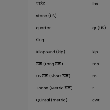
पाउंड
lbs
stone (US)
quarter
qr (US)
Slug
Kilopound (kip)
kip
टन (Long टन)
ton
US टन (Short टन)
tn
Tonne (Metric टन)
t
Quintal (metric)
cwt