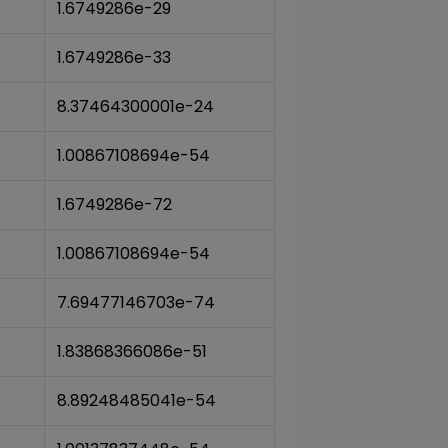
1.6749286e-29
1.6749286e-33
8.37464300001e-24
1.00867108694e-54
1.6749286e-72
1.00867108694e-54
7.69477146703e-74
1.83868366086e-51
8.89248485041e-54