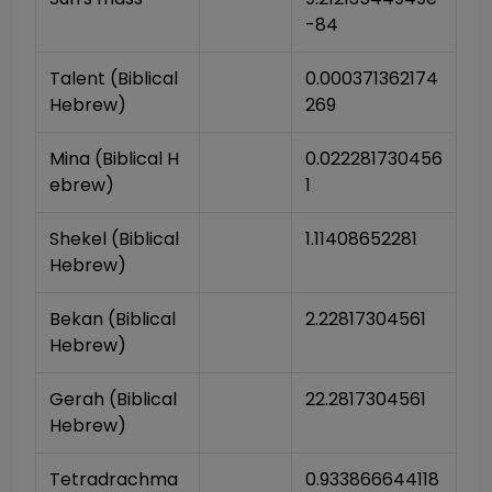
-84
Talent (Biblical 
0.000371362174
Hebrew)
269
Mina (Biblical H
0.022281730456
ebrew)
1
Shekel (Biblical 
1.11408652281
Hebrew)
Bekan (Biblical 
2.22817304561
Hebrew)
Gerah (Biblical 
22.2817304561
Hebrew)
Tetradrachma 
0.933866644118