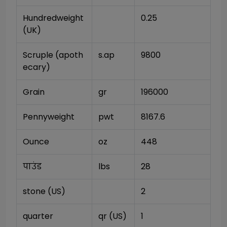
Hundredweight 
0.25
(UK)
Scruple (apoth
s.ap
9800
ecary)
Grain
gr
196000
Pennyweight
pwt
8167.6
Ounce
oz
448
पाउंड
lbs
28
stone (US)
2
quarter
qr (US)
1