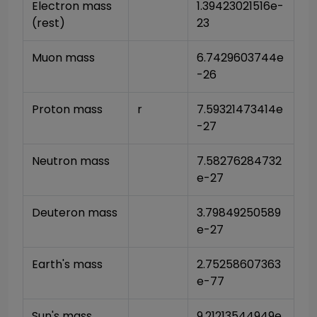
Electron mass 
1.39423021516e-
(rest)
23
Muon mass
6.7429603744e
-26
Proton mass
r
7.59321473414e
-27
Neutron mass
7.58276284732
e-27
Deuteron mass
3.79849250589
e-27
Earth's mass
2.75258607363
e-77
Sun's mass
9.21213544949e