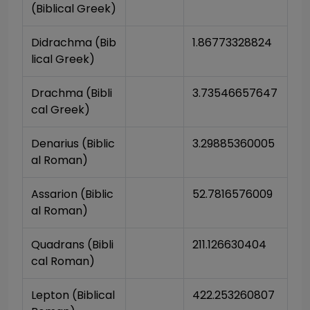
(Biblical Greek)
Didrachma (Bib
1.86773328824
lical Greek)
Drachma (Bibli
3.73546657647
cal Greek)
Denarius (Biblic
3.29885360005
al Roman)
Assarion (Biblic
52.7816576009
al Roman)
Quadrans (Bibli
211.126630404
cal Roman)
Lepton (Biblical 
422.253260807