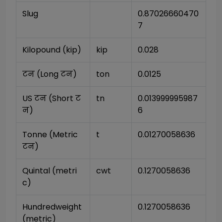
Slug
0.87026660470
7
Kilopound (kip)
kip
0.028
टन (Long टन)
ton
0.0125
US टन (Short ट
tn
0.013999995987
न)
6
Tonne (Metric 
t
0.01270058636
टन)
Quintal (metri
cwt
0.1270058636
c)
Hundredweight 
0.1270058636
(metric)