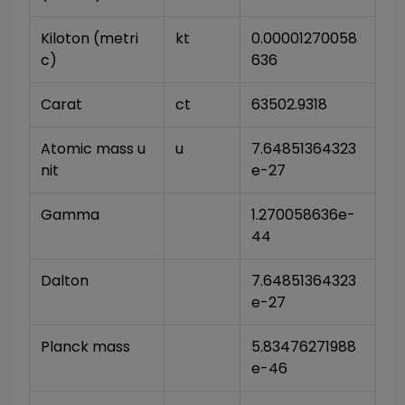
Kiloton (metri
kt
0.00001270058
c)
636
Carat
ct
63502.9318
Atomic mass u
u
7.64851364323
nit
e-27
Gamma
1.270058636e-
44
Dalton
7.64851364323
e-27
Planck mass
5.83476271988
e-46