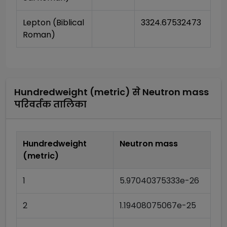
Lepton (Biblical 
3324.67532473
Roman)
Hundredweight (metric)
से
Neutron mass
परिवर्तक तालिका
Hundredweight
Neutron mass
(metric)
1
5.97040375333e-26
2
1.19408075067e-25