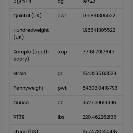
एट्टोग्राम
ag
1e+23
Quintal (UK)
cwt
1.96841305522
Hundredweight 
1.96841305522
(UK)
Scruple (apoth
s.ap
77161.7917647
ecary)
Grain
gr
1543235.83529
Pennyweight
pwt
64308.8418793
Ounce
oz
3527.39619496
पाउंड
lbs
220.462262185
stone (US)
15.7473044418