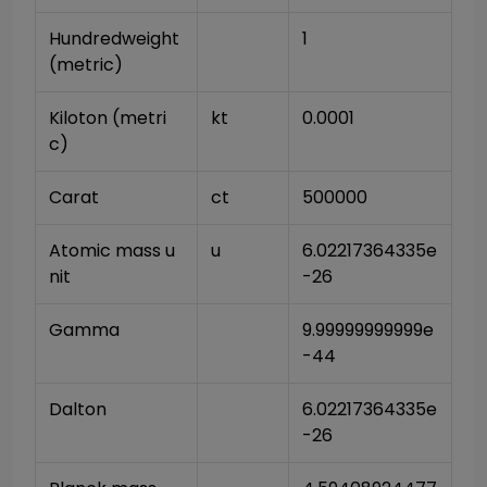
Hundredweight 
1
(metric)
Kiloton (metri
kt
0.0001
c)
Carat
ct
500000
Atomic mass u
u
6.02217364335e
nit
-26
Gamma
9.99999999999e
-44
Dalton
6.02217364335e
-26