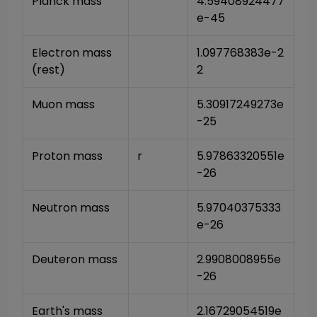
Planck mass
4.59408924477
e-45
Electron mass 
1.097768383e-2
(rest)
2
Muon mass
5.30917249273e
-25
Proton mass
r
5.97863320551e
-26
Neutron mass
5.97040375333
e-26
Deuteron mass
2.9908008955e
-26
Earth's mass
2.16729054519e