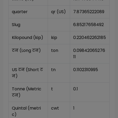
quarter
qr (US)
7.87365222089
Slug
6.85217658492
Kilopound (kip)
kip
0.220462262185
टन (Long टन)
ton
0.09842065276
11
US टन (Short ट
tn
0.1102310995
न)
Tonne (Metric 
t
0.1
टन)
Quintal (metri
cwt
1
c)