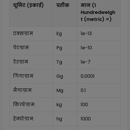
यूनिट (इकाई)
प्रतीक
मान (1
Hundredweigh
t (metric)
=)
एक्सग्राम
Eg
1e-13
पेटग्राम
Pg
1e-10
टेरग्राम
Tg
1e-7
गिगाग्राम
Gg
0.0001
मैगाग्राम
Mg
0.1
किलोग्राम
kg
100
हेक्टोग्राम
hg
1000