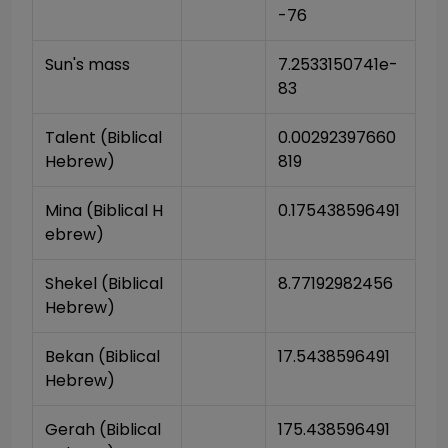
-76
Sun's mass
7.2533150741e-
83
Talent (Biblical 
0.00292397660
Hebrew)
819
Mina (Biblical H
0.175438596491
ebrew)
Shekel (Biblical 
8.77192982456
Hebrew)
Bekan (Biblical 
17.5438596491
Hebrew)
Gerah (Biblical 
175.438596491