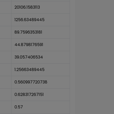
20106.1583113
1256.63489445
89.7596353181
44.8798176591
39.057406534
1.25663489445
0.560997720738
0.628317267151
0.57