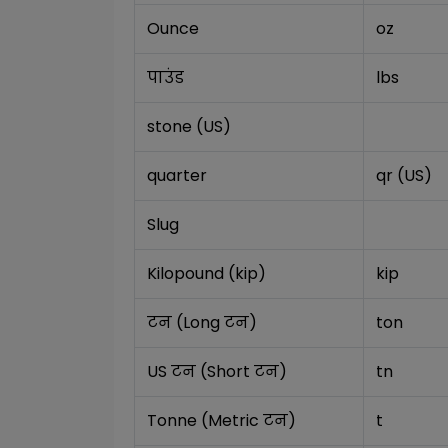
Ounce
oz
पाउंड
lbs
stone (US)
quarter
qr (US)
Slug
Kilopound (kip)
kip
टन (Long टन)
ton
US टन (Short टन)
tn
Tonne (Metric टन)
t