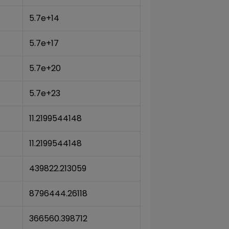
5.7e+14
5.7e+17
5.7e+20
5.7e+23
11.2199544148
11.2199544148
439822.213059
8796444.26118
366560.398712