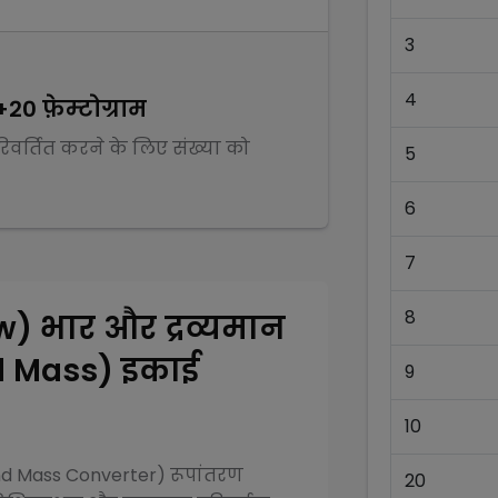
3
4
+20
फ़ेम्टोग्राम
परिवर्तित करने के लिए संख्या को
5
6
7
8
ew)
भार और द्रव्यमान
d Mass)
इकाई
9
10
and Mass Converter)
रूपांतरण
20