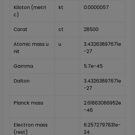
Kiloton (metri
kt
0.0000057
c)
Carat
ct
28500
Atomic mass u
u
3.43263897671e
nit
-27
Gamma
5.7e-45
Dalton
3.43263897671e
-27
Planck mass
2.61863086952e
-46
Electron mass 
6.2572797831e-
(rest)
24