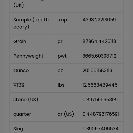
(UK)
Scruple (apoth
s.ap
4398.22213059
ecary)
Grain
gr
87964.4426118
Pennyweight
pwt
3665.60398712
Ounce
oz
201.061583113
पाउंड
lbs
12.5663489445
stone (US)
0.897596353181
quarter
qr (US)
0.448798176591
Slug
0.39057406534