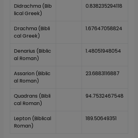
Didrachma (Bib
0.838235294118
lical Greek)
Drachma (Bibli
1.67647058824
cal Greek)
Denarius (Biblic
1.48051948054
al Roman)
Assarion (Biblic
23.6883116887
al Roman)
Quadrans (Bibli
94.7532467548
cal Roman)
Lepton (Biblical 
189.50649351
Roman)