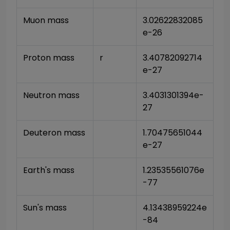
Muon mass
3.02622832085
e-26
Proton mass
r
3.40782092714
e-27
Neutron mass
3.4031301394e-
27
Deuteron mass
1.70475651044
e-27
Earth's mass
1.23535561076e
-77
Sun's mass
4.13438959224e
-84