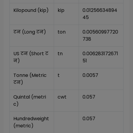
Kilopound (kip)
kip
0.01256634894
45
टन (Long टन)
ton
0.00560997720
738
US टन (Short ट
tn
0.006283172671
न)
51
Tonne (Metric 
t
0.0057
टन)
Quintal (metri
cwt
0.057
c)
Hundredweight 
0.057
(metric)