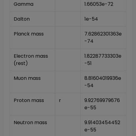
Gamma
1.66053e-72
Dalton
1e-54
Planck mass
7.62862301363e
-74
Electron mass 
1.82287733303e
(rest)
-51
Muon mass
8.81604019936e
-54
Proton mass
r
9.92769979676
e-55
Neutron mass
9.91403454452
e-55