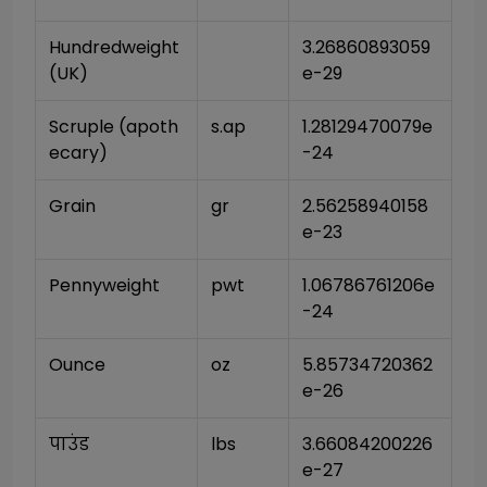
Hundredweight 
3.26860893059
(UK)
e-29
Scruple (apoth
s.ap
1.28129470079e
ecary)
-24
Grain
gr
2.56258940158
e-23
Pennyweight
pwt
1.06786761206e
-24
Ounce
oz
5.85734720362
e-26
पाउंड
lbs
3.66084200226
e-27