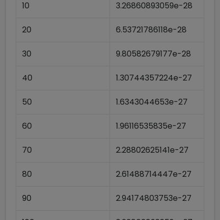
10
3.26860893059e-28
20
6.53721786118e-28
30
9.80582679177e-28
40
1.30744357224e-27
50
1.6343044653e-27
60
1.96116535835e-27
70
2.28802625141e-27
80
2.61488714447e-27
90
2.94174803753e-27