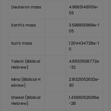
Deuteron mass
4.96631461101e-
55
Earth's mass
3.598850969e-1
05
Sun's mass
1.204434728e-1
11
Talent (Biblical 
4.8553508772e
Hebrew)
-32
Mina (Biblical H
2.91321052632e-
ebrew)
30
Shekel (Biblical 
1.45660526316e
Hebrew)
-28