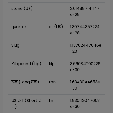
stone (US)
2.61488714447
e-28
quarter
qr (US)
1.30744357224
e-28
Slug
1.13782447846e
-28
Kilopound (kip)
kip
3.66084200226
e-30
टन (Long टन)
ton
1.6343044653e
-30
US टन (Short ट
tn
1.83042047653
न)
e-30