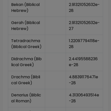
Bekan (Biblical 
2.91321052632e-
Hebrew)
28
Gerah (Biblical 
2.91321052632e-
Hebrew)
27
Tetradrachma 
1.22097794118e-
(Biblical Greek)
28
Didrachma (Bib
2.44195588236
lical Greek)
e-28
Drachma (Bibli
4.88391176471e
cal Greek)
-28
Denarius (Biblic
4.31306493514e
al Roman)
-28