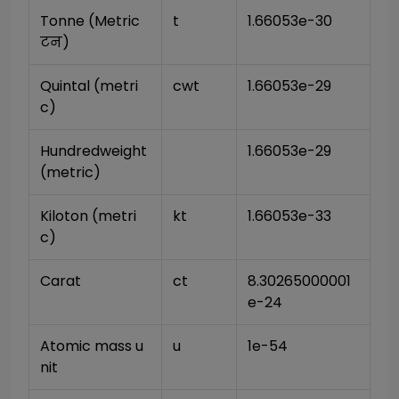
Tonne (Metric 
t
1.66053e-30
टन)
Quintal (metri
cwt
1.66053e-29
c)
Hundredweight 
1.66053e-29
(metric)
Kiloton (metri
kt
1.66053e-33
c)
Carat
ct
8.30265000001
e-24
Atomic mass u
u
1e-54
nit