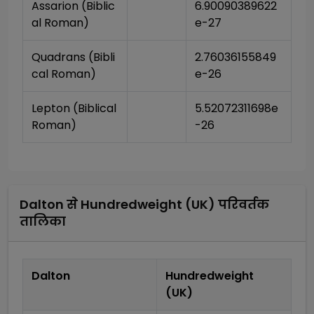
Assarion (Biblic
6.90090389622
al Roman)
e-27
Quadrans (Bibli
2.76036155849
cal Roman)
e-26
Lepton (Biblical 
5.52072311698e
Roman)
-26
Dalton
से
Hundredweight (UK)
परिवर्तक
तालिका
Dalton
Hundredweight
(UK)