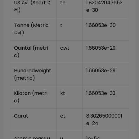
US टन (Short ट
tn
1.83042047653
न)
e-30
Tonne (Metric 
t
1.66053e-30
टन)
Quintal (metri
cwt
1.66053e-29
c)
Hundredweight 
1.66053e-29
(metric)
Kiloton (metri
kt
1.66053e-33
c)
Carat
ct
8.30265000001
e-24
Atomic mass u
u
1e-54