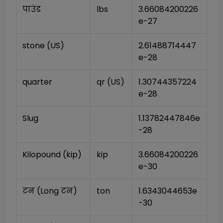
पाउंड
lbs
3.66084200226
e-27
stone (US)
2.61488714447
e-28
quarter
qr (US)
1.30744357224
e-28
Slug
1.13782447846e
-28
Kilopound (kip)
kip
3.66084200226
e-30
टन (Long टन)
ton
1.6343044653e
-30