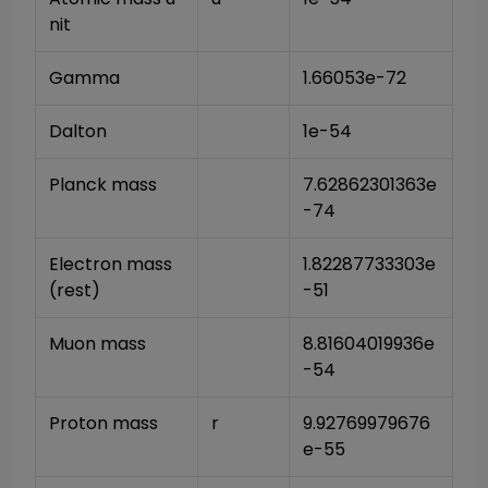
nit
Gamma
1.66053e-72
Dalton
1e-54
Planck mass
7.62862301363e
-74
Electron mass 
1.82287733303e
(rest)
-51
Muon mass
8.81604019936e
-54
Proton mass
r
9.92769979676
e-55