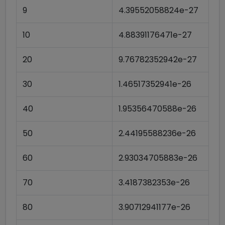
9
4.39552058824e-27
10
4.88391176471e-27
20
9.76782352942e-27
30
1.46517352941e-26
40
1.95356470588e-26
50
2.44195588236e-26
60
2.93034705883e-26
70
3.4187382353e-26
80
3.90712941177e-26