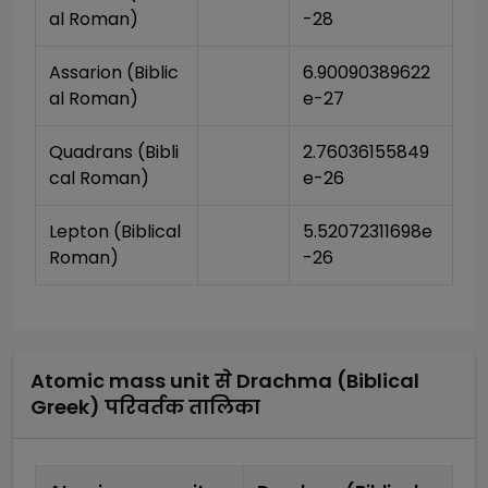
al Roman)
-28
Assarion (Biblic
6.90090389622
al Roman)
e-27
Quadrans (Bibli
2.76036155849
cal Roman)
e-26
Lepton (Biblical 
5.52072311698e
Roman)
-26
Atomic mass unit
से
Drachma (Biblical
Greek)
परिवर्तक तालिका