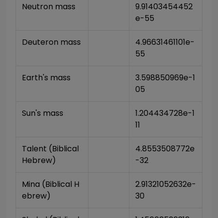
Neutron mass
9.91403454452
e-55
Deuteron mass
4.96631461101e-
55
Earth's mass
3.598850969e-1
05
Sun's mass
1.204434728e-1
11
Talent (Biblical 
4.8553508772e
Hebrew)
-32
Mina (Biblical H
2.91321052632e-
ebrew)
30