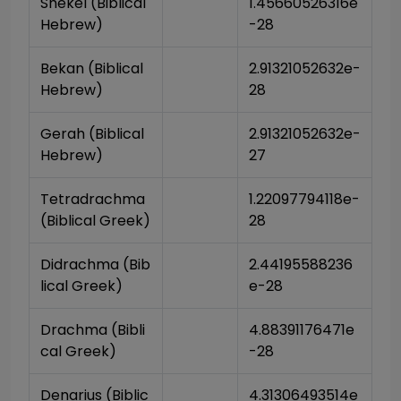
Shekel (Biblical 
1.45660526316e
Hebrew)
-28
Bekan (Biblical 
2.91321052632e-
Hebrew)
28
Gerah (Biblical 
2.91321052632e-
Hebrew)
27
Tetradrachma 
1.22097794118e-
(Biblical Greek)
28
Didrachma (Bib
2.44195588236
lical Greek)
e-28
Drachma (Bibli
4.88391176471e
cal Greek)
-28
Denarius (Biblic
4.31306493514e