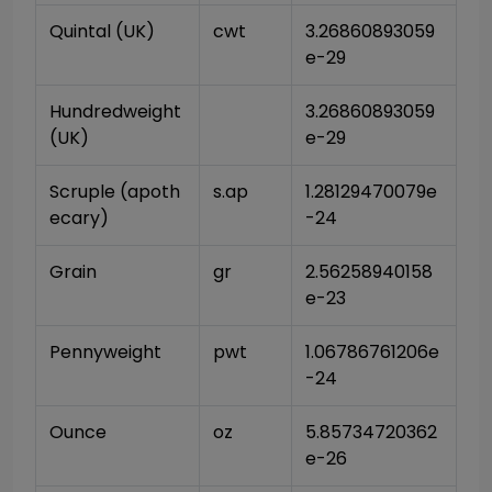
Quintal (UK)
cwt
3.26860893059
e-29
Hundredweight 
3.26860893059
(UK)
e-29
Scruple (apoth
s.ap
1.28129470079e
ecary)
-24
Grain
gr
2.56258940158
e-23
Pennyweight
pwt
1.06786761206e
-24
Ounce
oz
5.85734720362
e-26