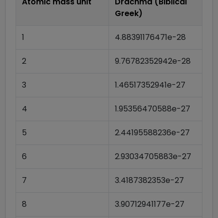
Atomic mass unit
Drachma (Biblical
Greek)
1
4.88391176471e-28
2
9.76782352942e-28
3
1.46517352941e-27
4
1.95356470588e-27
5
2.44195588236e-27
6
2.93034705883e-27
7
3.4187382353e-27
8
3.90712941177e-27