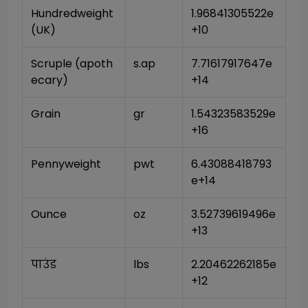
Hundredweight 
1.96841305522e
(UK)
+10
Scruple (apoth
s.ap
7.71617917647e
ecary)
+14
Grain
gr
1.54323583529e
+16
Pennyweight
pwt
6.43088418793
e+14
Ounce
oz
3.52739619496e
+13
पाउंड
lbs
2.20462262185e
+12