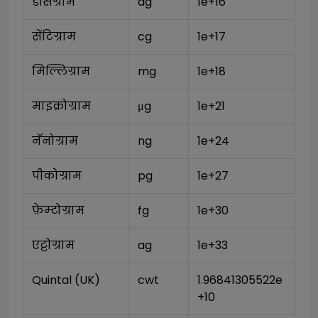
डेसिग्राम
dg
1e+16
सेंटिग्राम
cg
1e+17
मिल्लिग्राम
mg
1e+18
माइक्रोग्राम
μg
1e+21
नॅनोग्राम
ng
1e+24
पीकोग्राम
pg
1e+27
फ़ेम्टोग्राम
fg
1e+30
एट्टोग्राम
ag
1e+33
Quintal (UK)
cwt
1.96841305522e
+10