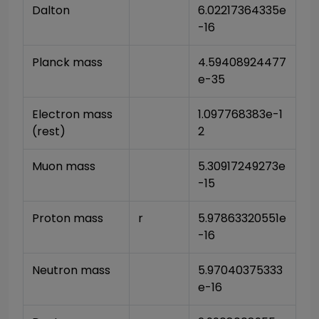
Dalton
6.02217364335e
-16
Planck mass
4.59408924477
e-35
Electron mass 
1.097768383e-1
(rest)
2
Muon mass
5.30917249273e
-15
Proton mass
r
5.97863320551e
-16
Neutron mass
5.97040375333
e-16