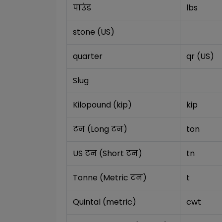
पाउंड
lbs
stone (US)
quarter
qr (US)
Slug
Kilopound (kip)
kip
टन (Long टन)
ton
US टन (Short टन)
tn
Tonne (Metric टन)
t
Quintal (metric)
cwt