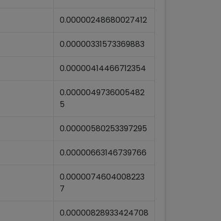
0.00000248680027412
0.00000331573369883
0.00000414466712354
0.0000049736005482
5
0.00000580253397295
0.00000663146739766
0.0000074604008223
7
0.00000828933424708