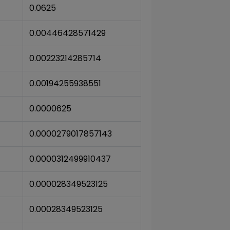
0.0625
0.00446428571429
0.00223214285714
0.00194255938551
0.0000625
0.0000279017857143
0.0000312499910437
0.000028349523125
0.00028349523125