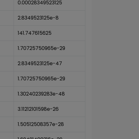
0.00028349523125
2.8349523125e-8
141.747615625
1.70725750965e-29
2.8349523125e-47
1.70725750965e-29
1.30240239283e-48
3.11212101598e-26
1.50512508357e-28