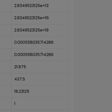
2.8349523125e+13
2.8349523125e+16
2.8349523125e+19
0.000558035714286
0.000558035714286
21.875
437.5
18.23125
1