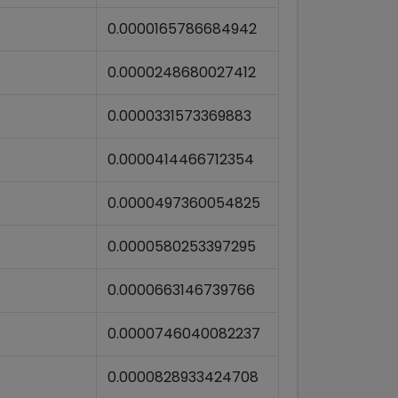
0.0000165786684942
0.0000248680027412
0.0000331573369883
0.0000414466712354
0.0000497360054825
0.0000580253397295
0.0000663146739766
0.0000746040082237
0.0000828933424708