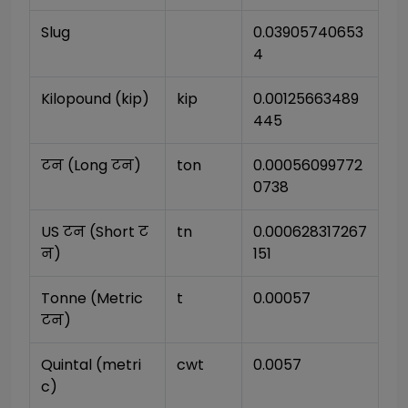
Slug
0.03905740653
4
Kilopound (kip)
kip
0.00125663489
445
टन (Long टन)
ton
0.00056099772
0738
US टन (Short ट
tn
0.000628317267
न)
151
Tonne (Metric 
t
0.00057
टन)
Quintal (metri
cwt
0.0057
c)