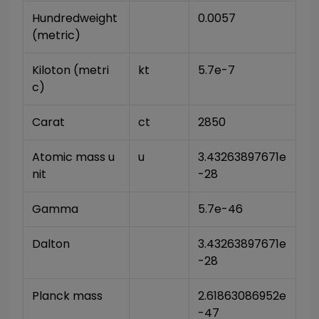
Hundredweight 
0.0057
(metric)
Kiloton (metri
kt
5.7e-7
c)
Carat
ct
2850
Atomic mass u
u
3.43263897671e
nit
-28
Gamma
5.7e-46
Dalton
3.43263897671e
-28
Planck mass
2.61863086952e
-47