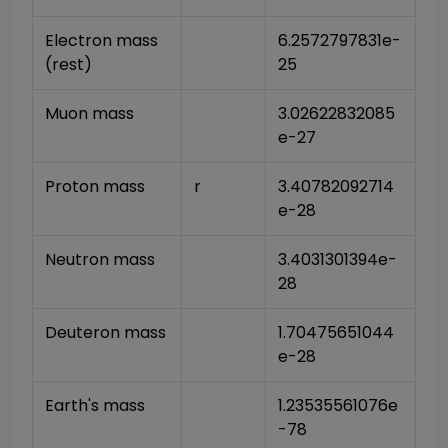
Electron mass 
6.2572797831e-
(rest)
25
Muon mass
3.02622832085
e-27
Proton mass
r
3.40782092714
e-28
Neutron mass
3.4031301394e-
28
Deuteron mass
1.70475651044
e-28
Earth's mass
1.23535561076e
-78