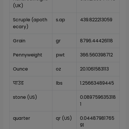
(UK)
Scruple (apoth
s.ap
439.822213059
ecary)
Grain
gr
8796.44426118
Pennyweight
pwt
366.560398712
Ounce
oz
20.1061583113
पाउंड
lbs
1.25663489445
stone (US)
0.089759635318
1
quarter
qr (US)
0.04487981765
91