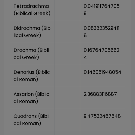
Tetradrachma 
0.041911764705
(Biblical Greek)
9
Didrachma (Bib
0.083823529411
lical Greek)
8
Drachma (Bibli
0.16764705882
cal Greek)
4
Denarius (Biblic
0.148051948054
al Roman)
Assarion (Biblic
2.36883116887
al Roman)
Quadrans (Bibli
9.47532467548
cal Roman)