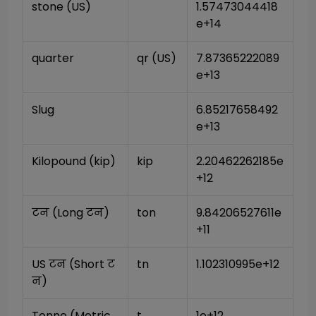
stone (US)
1.57473044418
e+14
quarter
qr (US)
7.87365222089
e+13
Slug
6.85217658492
e+13
Kilopound (kip)
kip
2.20462262185e
+12
टन (Long टन)
ton
9.84206527611e
+11
US टन (Short ट
tn
1.102310995e+12
न)
Tonne (Metric 
t
1e+12