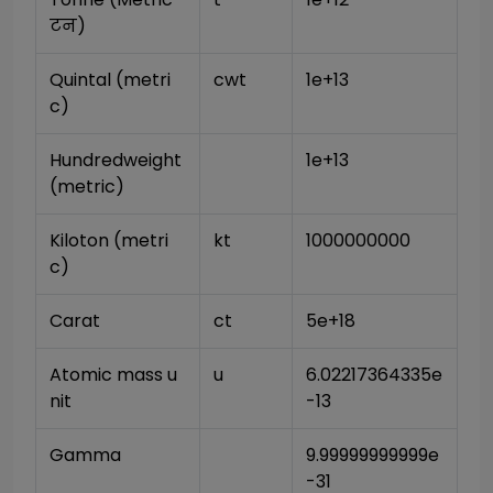
टन)
Quintal (metri
cwt
1e+13
c)
Hundredweight 
1e+13
(metric)
Kiloton (metri
kt
1000000000
c)
Carat
ct
5e+18
Atomic mass u
u
6.02217364335e
nit
-13
Gamma
9.99999999999e
-31