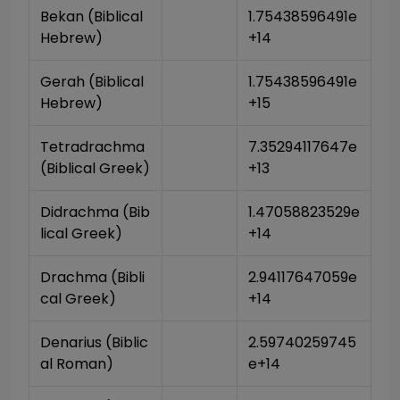
Bekan (Biblical 
1.75438596491e
Hebrew)
+14
Gerah (Biblical 
1.75438596491e
Hebrew)
+15
Tetradrachma 
7.35294117647e
(Biblical Greek)
+13
Didrachma (Bib
1.47058823529e
lical Greek)
+14
Drachma (Bibli
2.94117647059e
cal Greek)
+14
Denarius (Biblic
2.59740259745
al Roman)
e+14