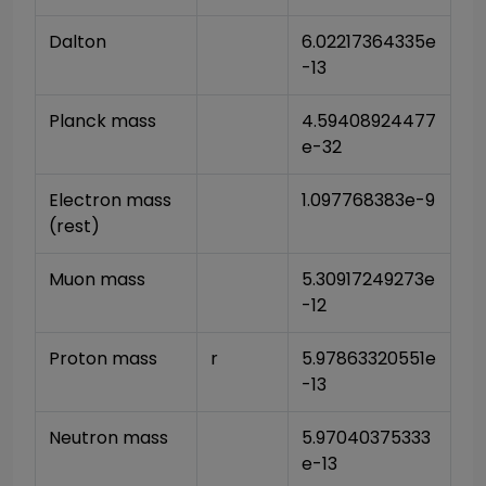
Dalton
6.02217364335e
-13
Planck mass
4.59408924477
e-32
Electron mass 
1.097768383e-9
(rest)
Muon mass
5.30917249273e
-12
Proton mass
r
5.97863320551e
-13
Neutron mass
5.97040375333
e-13