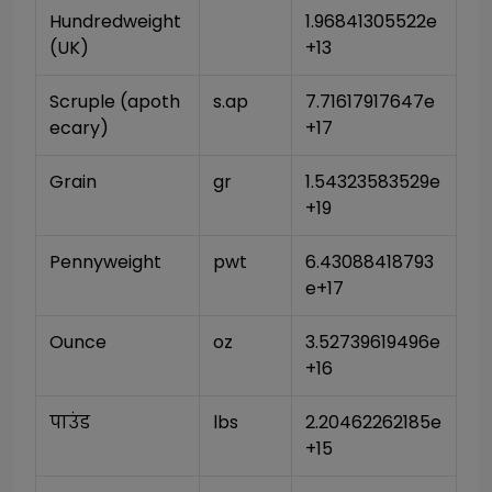
Hundredweight 
1.96841305522e
(UK)
+13
Scruple (apoth
s.ap
7.71617917647e
ecary)
+17
Grain
gr
1.54323583529e
+19
Pennyweight
pwt
6.43088418793
e+17
Ounce
oz
3.52739619496e
+16
पाउंड
lbs
2.20462262185e
+15