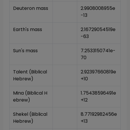
Deuteron mass
2.9908008955e
-13
Earth's mass
2.16729054519e
-63
Sun's mass
7.2533150741e-
70
Talent (Biblical 
2.92397660819e
Hebrew)
+10
Mina (Biblical H
1.75438596491e
ebrew)
+12
Shekel (Biblical 
8.77192982456e
Hebrew)
+13