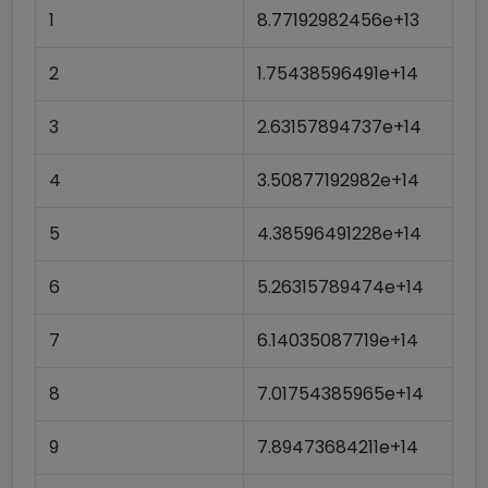
1
8.77192982456e+13
2
1.75438596491e+14
3
2.63157894737e+14
4
3.50877192982e+14
5
4.38596491228e+14
6
5.26315789474e+14
7
6.14035087719e+14
8
7.01754385965e+14
9
7.89473684211e+14