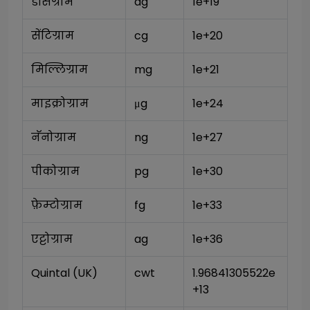
डेसिग्राम
dg
1e+19
सेंटिग्राम
cg
1e+20
मिल्लिग्राम
mg
1e+21
माइक्रोग्राम
μg
1e+24
नॅनोग्राम
ng
1e+27
पीकोग्राम
pg
1e+30
फ़ेम्टोग्राम
fg
1e+33
एट्टोग्राम
ag
1e+36
Quintal (UK)
cwt
1.96841305522e
+13