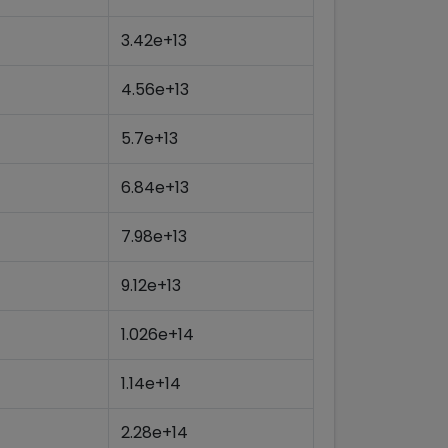
3.42e+13
4.56e+13
5.7e+13
6.84e+13
7.98e+13
9.12e+13
1.026e+14
1.14e+14
2.28e+14