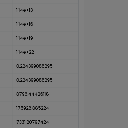
1.14e+13
1.14e+16
1.14e+19
1.14e+22
0.224399088295
0.224399088295
8796.44426118
175928.885224
7331.20797424