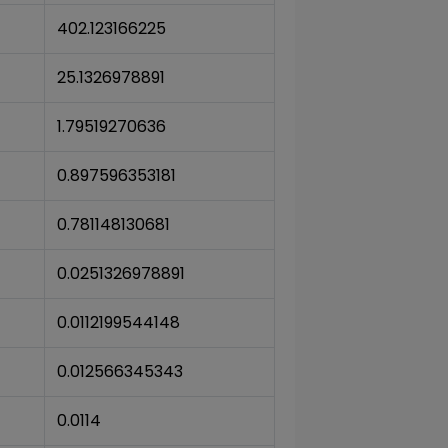
402.123166225
25.1326978891
1.79519270636
0.897596353181
0.781148130681
0.0251326978891
0.0112199544148
0.012566345343
0.0114