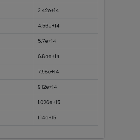
3.42e+14
4.56e+14
5.7e+14
6.84e+14
7.98e+14
9.12e+14
1.026e+15
1.14e+15