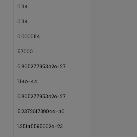
0.114
0.114
0.0000114
57000
6.86527795342e-27
1.14e-44
6.86527795342e-27
5.23726173904e-46
1.25145595662e-23