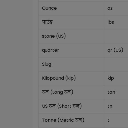
Ounce
oz
पाउंड
lbs
stone (US)
quarter
qr (US)
Slug
Kilopound (kip)
kip
टन (Long टन)
ton
US टन (Short टन)
tn
Tonne (Metric टन)
t