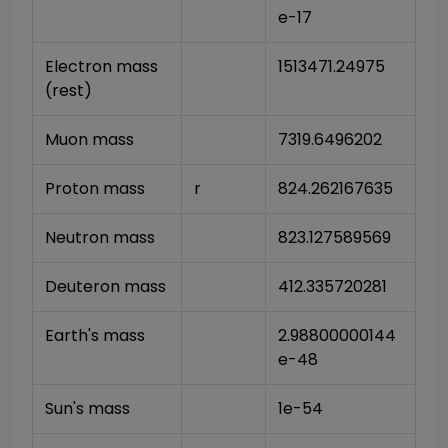
e-17
Electron mass 
1513471.24975
(rest)
Muon mass
7319.6496202
Proton mass
r
824.262167635
Neutron mass
823.127589569
Deuteron mass
412.335720281
Earth's mass
2.98800000144
e-48
Sun's mass
1e-54