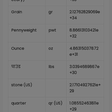
Grain
gr
2.12762829069e
+34
Pennyweight
pwt
8.86613103421e
+32
Ounce
oz
4.86315037872
e+31
पाउंड
lbs
3.0394689867e
+30
stone (US)
2.17104927621e+
29
quarter
qr (US)
1.08552463811e
+29