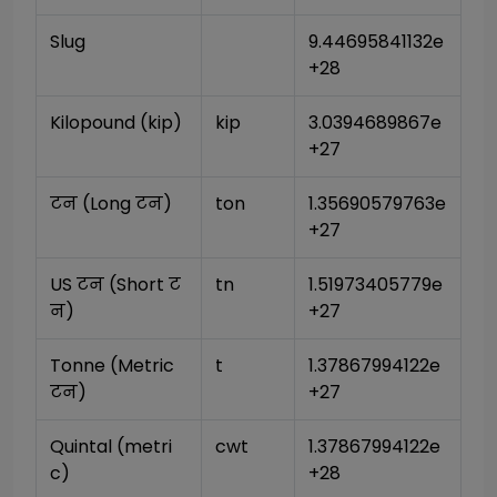
Slug
9.44695841132e
+28
Kilopound (kip)
kip
3.0394689867e
+27
टन (Long टन)
ton
1.35690579763e
+27
US टन (Short ट
tn
1.51973405779e
न)
+27
Tonne (Metric 
t
1.37867994122e
टन)
+27
Quintal (metri
cwt
1.37867994122e
c)
+28