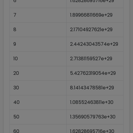
6
1.62828695716e+29
7
1.89966811669e+29
8
2.17104927621e+29
9
2.44243043574e+29
10
2.71381159527e+29
20
5.42762319054e+29
30
8.14143478581e+29
40
1.08552463811e+30
50
1.35690579763e+30
60
1.62828695716e+30