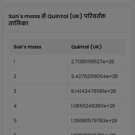
Sun's mass
से
Quintal (UK)
परिवर्तक
तालिका
Sun's mass
Quintal (UK)
1
2.71381159527e+28
2
5.42762319054e+28
3
8.14143478581e+28
4
1.08552463811e+29
5
1.35690579763e+29