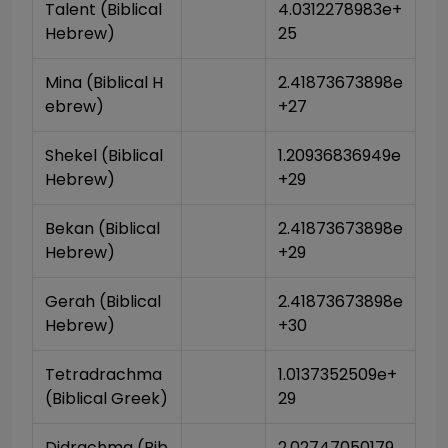
Talent (Biblical 
4.0312278983e+
Hebrew)
25
Mina (Biblical H
2.41873673898e
ebrew)
+27
Shekel (Biblical 
1.20936836949e
Hebrew)
+29
Bekan (Biblical 
2.41873673898e
Hebrew)
+29
Gerah (Biblical 
2.41873673898e
Hebrew)
+30
Tetradrachma 
1.0137352509e+
(Biblical Greek)
29
Didrachma (Bib
2.02747050179