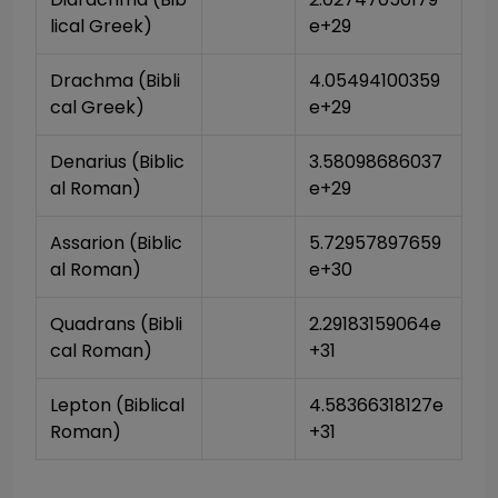
lical Greek)
e+29
Drachma (Bibli
4.05494100359
cal Greek)
e+29
Denarius (Biblic
3.58098686037
al Roman)
e+29
Assarion (Biblic
5.72957897659
al Roman)
e+30
Quadrans (Bibli
2.29183159064e
cal Roman)
+31
Lepton (Biblical 
4.58366318127e
Roman)
+31