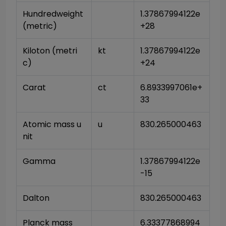
Hundredweight 
1.37867994122e
(metric)
+28
Kiloton (metri
kt
1.37867994122e
c)
+24
Carat
ct
6.8933997061e+
33
Atomic mass u
u
830.265000463
nit
Gamma
1.37867994122e
-15
Dalton
830.265000463
Planck mass
6.33377868994