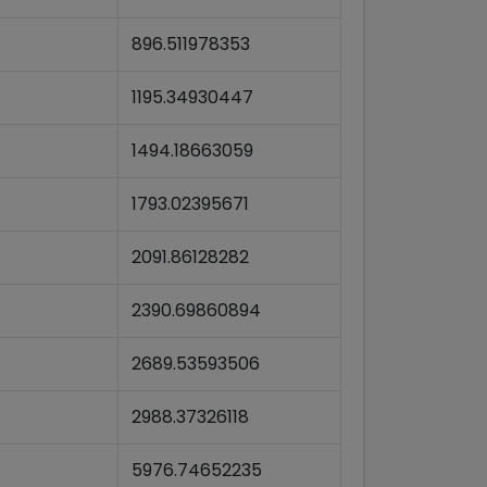
896.511978353
1195.34930447
1494.18663059
1793.02395671
2091.86128282
2390.69860894
2689.53593506
2988.37326118
5976.74652235