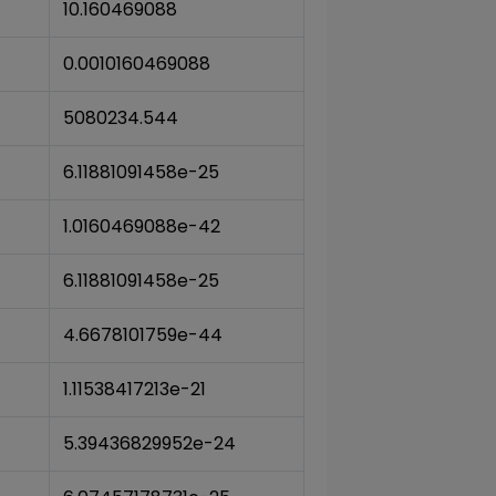
10.160469088
0.0010160469088
5080234.544
6.11881091458e-25
1.0160469088e-42
6.11881091458e-25
4.6678101759e-44
1.11538417213e-21
5.39436829952e-24