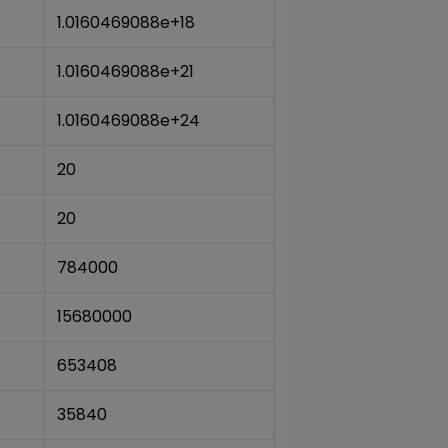
1.0160469088e+18
1.0160469088e+21
1.0160469088e+24
20
20
784000
15680000
653408
35840