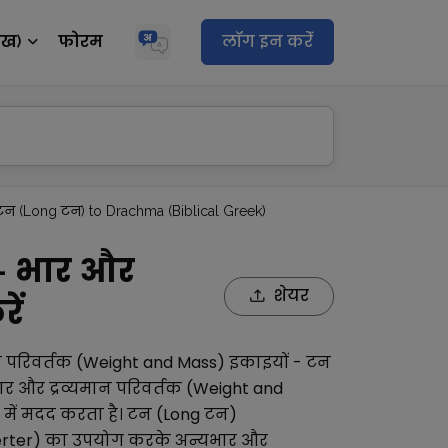
ेख)
फोरम
लॉग इन करेंं
टन (Long टन) to Drachma (Biblical Greek)
 - भार और
शेयर
ें
न परिवर्तक (Weight and Mass)
इकाइयों -
टन
ार और द्रव्यमान परिवर्तक (Weight and
 में मदद करता है।
टन (Long टन)
rter)
का उपयोग करके अन्य
भार और