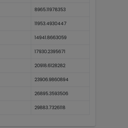
8965.11978353
11953.4930447
14941.8663059
17930.2395671
20918.6128282
23906.9860894
26895.3593506
29883.7326118