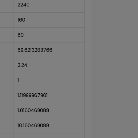
2240
160
80
69.6213283766
2.24
1
1.11999967901
1.0160469088
10.160469088