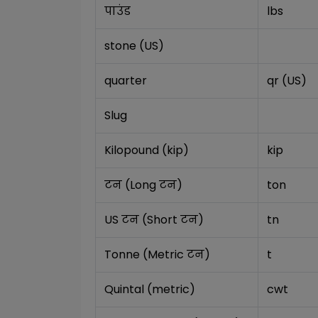
पाउंड
lbs
stone (US)
quarter
qr (US)
Slug
Kilopound (kip)
kip
टन (Long टन)
ton
US टन (Short टन)
tn
Tonne (Metric टन)
t
Quintal (metric)
cwt