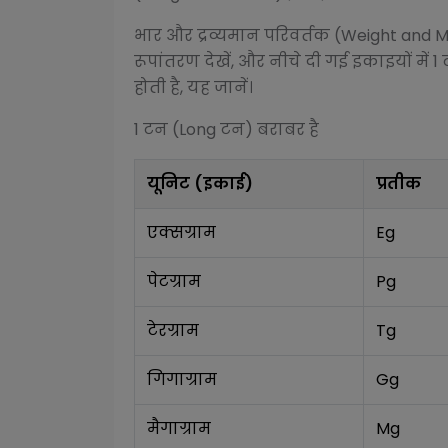
भार और द्रव्यमान परिवर्तक (Weight and 
रूपांतरण देखें, और नीचे दी गई इकाइयों में 1
होती है, यह जानें।
1
टन (Long टन)
बराबर है
यूनिट (इकाई)
प्रतीक
एक्सग्राम
Eg
पेटग्राम
Pg
टेरग्राम
Tg
गिगाग्राम
Gg
मैगाग्राम
Mg