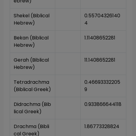
ebrew)
Shekel (Biblical 
0.55704326140
Hebrew)
4
Bekan (Biblical 
1.11408652281
Hebrew)
Gerah (Biblical 
11.1408652281
Hebrew)
Tetradrachma 
0.46693332205
(Biblical Greek)
9
Didrachma (Bib
0.933866644118
lical Greek)
Drachma (Bibli
1.86773328824
cal Greek)