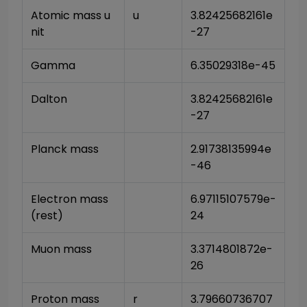
Atomic mass u
u
3.82425682161e
nit
-27
Gamma
6.35029318e-45
Dalton
3.82425682161e
-27
Planck mass
2.91738135994e
-46
Electron mass 
6.97115107579e-
(rest)
24
Muon mass
3.3714801872e-
26
Proton mass
r
3.79660736707