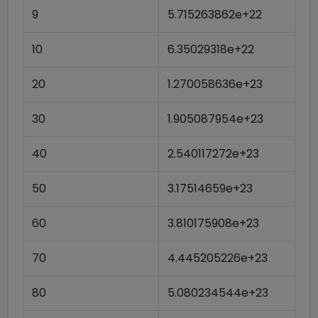
9
5.715263862e+22
10
6.35029318e+22
20
1.270058636e+23
30
1.905087954e+23
40
2.540117272e+23
50
3.17514659e+23
60
3.810175908e+23
70
4.445205226e+23
80
5.080234544e+23