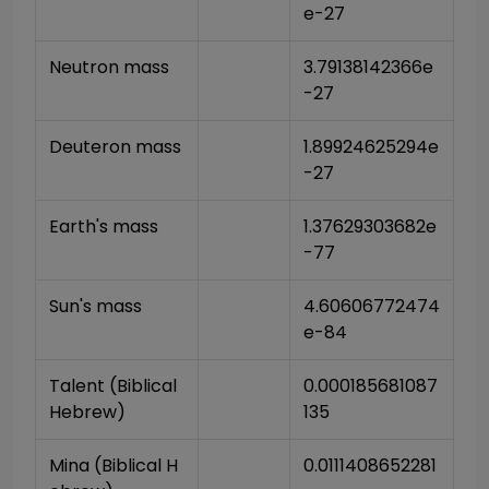
e-27
Neutron mass
3.79138142366e
-27
Deuteron mass
1.89924625294e
-27
Earth's mass
1.37629303682e
-77
Sun's mass
4.60606772474
e-84
Talent (Biblical 
0.000185681087
Hebrew)
135
Mina (Biblical H
0.0111408652281