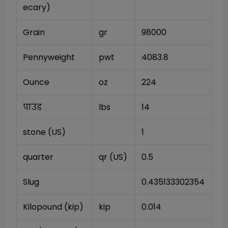
ecary)
Grain
gr
98000
Pennyweight
pwt
4083.8
Ounce
oz
224
पाउंड
lbs
14
stone (US)
1
quarter
qr (US)
0.5
Slug
0.435133302354
Kilopound (kip)
kip
0.014