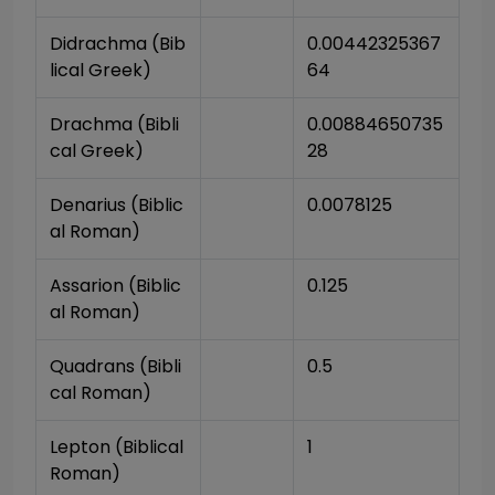
Didrachma (Bib
0.00442325367
lical Greek)
64
Drachma (Bibli
0.00884650735
cal Greek)
28
Denarius (Biblic
0.0078125
al Roman)
Assarion (Biblic
0.125
al Roman)
Quadrans (Bibli
0.5
cal Roman)
Lepton (Biblical 
1
Roman)