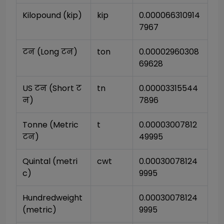
Kilopound (kip)
kip
0.000066310914
7967
टन (Long टन)
ton
0.00002960308
69628
US टन (Short ट
tn
0.00003315544
न)
7896
Tonne (Metric 
t
0.00003007812
टन)
49995
Quintal (metri
cwt
0.00030078124
c)
9995
Hundredweight 
0.00030078124
(metric)
9995