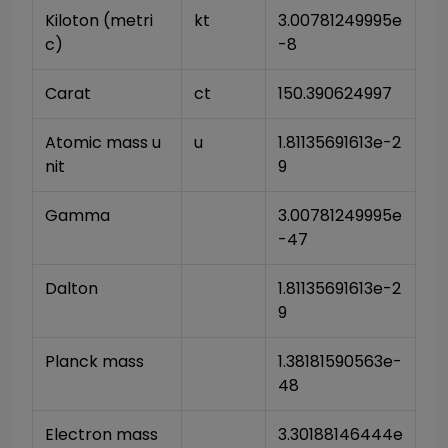
Kiloton (metri
kt
3.00781249995e
c)
-8
Carat
ct
150.390624997
Atomic mass u
u
1.81135691613e-2
nit
9
Gamma
3.00781249995e
-47
Dalton
1.81135691613e-2
9
Planck mass
1.38181590563e-
48
Electron mass 
3.30188146444e