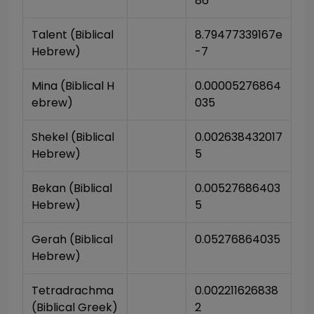
86
Talent (Biblical 
8.79477339167e
Hebrew)
-7
Mina (Biblical H
0.00005276864
ebrew)
035
Shekel (Biblical 
0.002638432017
Hebrew)
5
Bekan (Biblical 
0.00527686403
Hebrew)
5
Gerah (Biblical 
0.05276864035
Hebrew)
Tetradrachma 
0.002211626838
(Biblical Greek)
2