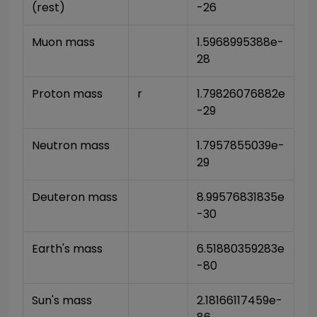
(rest)
-26
Muon mass
1.5968995388e-
28
Proton mass
r
1.79826076882e
-29
Neutron mass
1.7957855039e-
29
Deuteron mass
8.99576831835e
-30
Earth's mass
6.51880359283e
-80
Sun's mass
2.18166117459e-