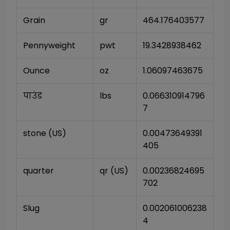
Grain
gr
464.176403577
Pennyweight
pwt
19.3428938462
Ounce
oz
1.06097463675
पाउंड
lbs
0.066310914796
7
stone (US)
0.00473649391
405
quarter
qr (US)
0.00236824695
702
Slug
0.002061006238
4