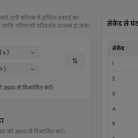
रें, दाएँ कॉलम में इच्छित इकाई का
सेकेंड
से
घं
 ताकि परिणामी परिवर्तन उत्पन्न हो सके।
सेकेंड
1
2
ो
3600
से
विभाजित
करें।
3
4
टा
5
ख्या को
3600
से
विभाजित
करें।