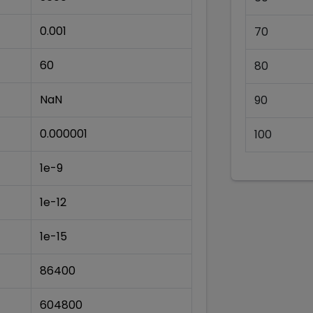
0.001
70
60
80
NaN
90
0.000001
100
1e-9
1e-12
1e-15
86400
604800