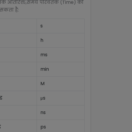
सके अतिरिक्त,
समय परिवर्तक (Time)
को
 सकता है:
s
h
ms
min
M
ंड
μs
ns
ड
ps