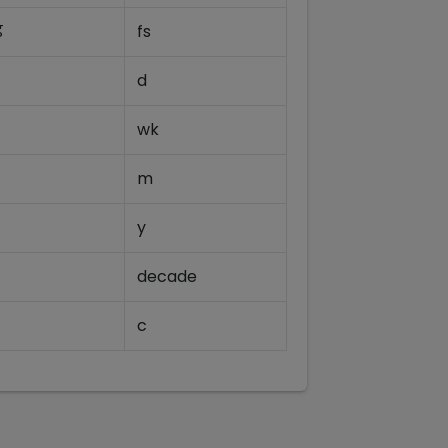
ड
fs
d
wk
m
y
decade
c