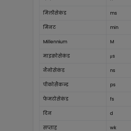
मिलीसेकंड
ms
मिनट
min
Millennium
M
माइक्रोसेकंड
μs
नैनोसेकंड
ns
पीकोसैकन्ड
ps
फेमटोसेकंड
fs
दिन
d
सप्ताह
wk