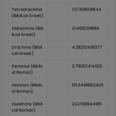
Tetradrachma 
1.07308109844
(Biblical Greek)
Didrachma (Bib
2.14616219689
lical Greek)
Drachma (Bibli
4.29232439377
cal Greek)
Denarius (Biblic
3.79062414002
al Roman)
Assarion (Biblic
60.6499862403
al Roman)
Quadrans (Bibli
242.599944961
cal Roman)