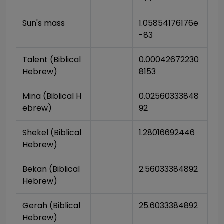
Sun's mass
1.05854176176e
-83
Talent (Biblical 
0.00042672230
Hebrew)
8153
Mina (Biblical H
0.02560333848
ebrew)
92
Shekel (Biblical 
1.28016692446
Hebrew)
Bekan (Biblical 
2.56033384892
Hebrew)
Gerah (Biblical 
25.6033384892
Hebrew)