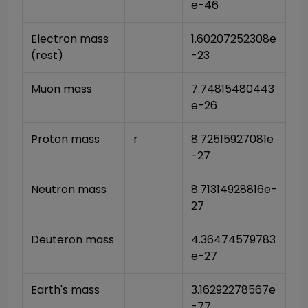
e-46
Electron mass 
1.60207252308e
(rest)
-23
Muon mass
7.74815480443
e-26
Proton mass
r
8.72515927081e
-27
Neutron mass
8.71314928816e-
27
Deuteron mass
4.36474579783
e-27
Earth's mass
3.16292278567e
-77