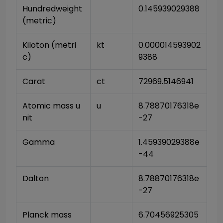
Hundredweight 
0.145939029388
(metric)
Kiloton (metri
kt
0.000014593902
c)
9388
Carat
ct
72969.5146941
Atomic mass u
u
8.78870176318e
nit
-27
Gamma
1.45939029388e
-44
Dalton
8.78870176318e
-27
Planck mass
6.70456925305