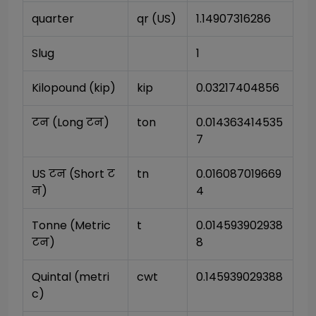
quarter
qr (US)
1.14907316286
Slug
1
Kilopound (kip)
kip
0.03217404856
टन (Long टन)
ton
0.014363414535
7
US टन (Short ट
tn
0.016087019669
न)
4
Tonne (Metric 
t
0.014593902938
टन)
8
Quintal (metri
cwt
0.145939029388
c)