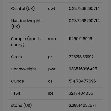
Quintal (UK)
cwt
0.287268290714
Hundredweight 
0.287268290714
(UK)
Scruple (apoth
s.ap
11260.916996
ecary)
Grain
gr
225218.33992
Pennyweight
pwt
9385.16996495
Ounce
oz
514.78477696
पाउंड
lbs
32.17404856
stone (US)
2.29814632571