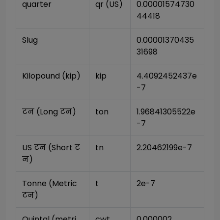
quarter
qr (US)
0.00001574730
44418
Slug
0.00001370435
31698
Kilopound (kip)
kip
4.4092452437e
-7
टन (Long टन)
ton
1.96841305522e
-7
US टन (Short ट
tn
2.20462199e-7
न)
Tonne (Metric 
t
2e-7
टन)
Quintal (metri
cwt
0.000002