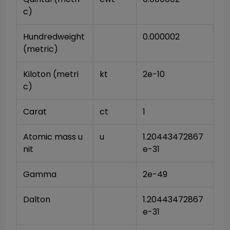
c)
Hundredweight 
0.000002
(metric)
Kiloton (metri
kt
2e-10
c)
Carat
ct
1
Atomic mass u
u
1.20443472867
nit
e-31
Gamma
2e-49
Dalton
1.20443472867
e-31