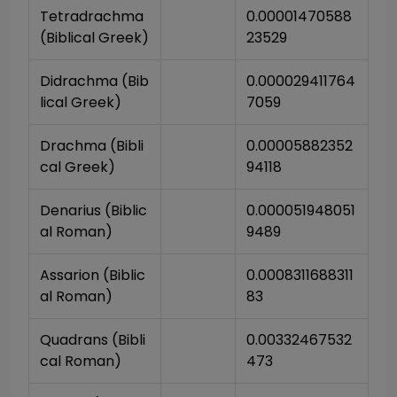
Tetradrachma 
0.00001470588
(Biblical Greek)
23529
Didrachma (Bib
0.000029411764
lical Greek)
7059
Drachma (Bibli
0.00005882352
cal Greek)
94118
Denarius (Biblic
0.000051948051
al Roman)
9489
Assarion (Biblic
0.0008311688311
al Roman)
83
Quadrans (Bibli
0.00332467532
cal Roman)
473