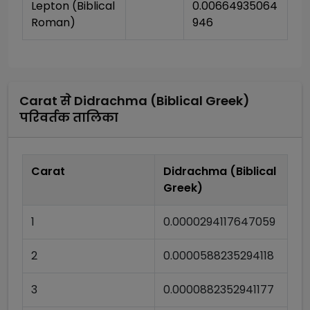
Lepton (Biblical 
0.00664935064
Roman)
946
Carat
से
Didrachma (Biblical Greek)
परिवर्तक तालिका
Carat
Didrachma (Biblical
Greek)
1
0.0000294117647059
2
0.0000588235294118
3
0.0000882352941177