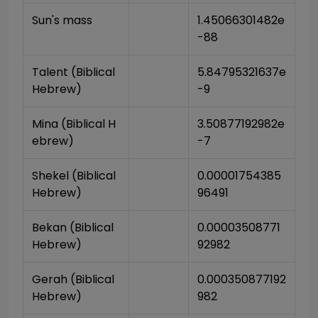
Sun's mass
1.45066301482e
-88
Talent (Biblical 
5.84795321637e
Hebrew)
-9
Mina (Biblical H
3.50877192982e
ebrew)
-7
Shekel (Biblical 
0.00001754385
Hebrew)
96491
Bekan (Biblical 
0.00003508771
Hebrew)
92982
Gerah (Biblical 
0.000350877192
Hebrew)
982