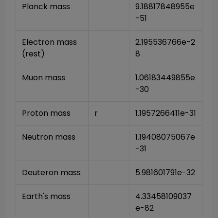
Planck mass
9.18817848955e
-51
Electron mass 
2.195536766e-2
(rest)
8
Muon mass
1.06183449855e
-30
Proton mass
r
1.1957266411e-31
Neutron mass
1.19408075067e
-31
Deuteron mass
5.981601791e-32
Earth's mass
4.33458109037
e-82