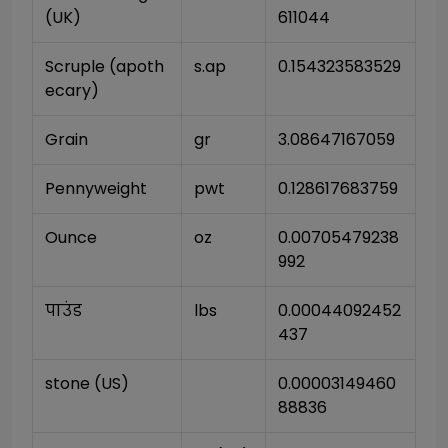
(UK)
611044
Scruple (apoth
s.ap
0.154323583529
ecary)
Grain
gr
3.08647167059
Pennyweight
pwt
0.128617683759
Ounce
oz
0.00705479238
992
पाउंड
lbs
0.00044092452
437
stone (US)
0.00003149460
88836