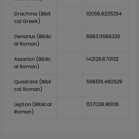
Drachma (Bibli
10058.8235294
cal Greek)
Denarius (Biblic
8883.11688326
al Roman)
Assarion (Biblic
142129.870132
al Roman)
Quadrans (Bibli
568519.480529
cal Roman)
Lepton (Biblical 
1137038.96106
Roman)