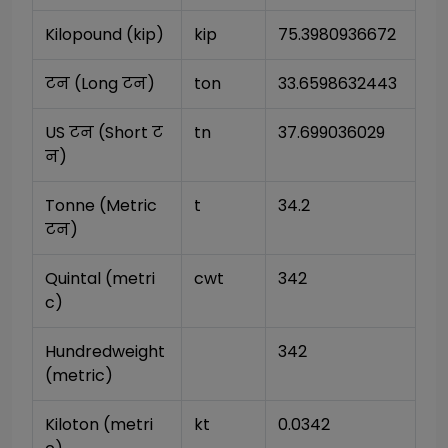
Kilopound (kip)
kip
75.3980936672
टन (Long टन)
ton
33.6598632443
US टन (Short ट
tn
37.699036029
न)
Tonne (Metric 
t
34.2
टन)
Quintal (metri
cwt
342
c)
Hundredweight 
342
(metric)
Kiloton (metri
kt
0.0342