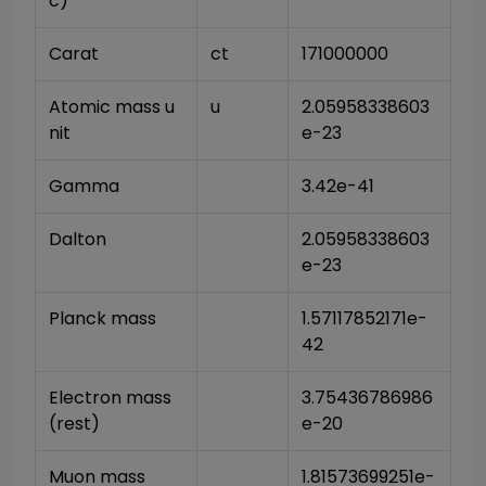
c)
Carat
ct
171000000
Atomic mass u
u
2.05958338603
nit
e-23
Gamma
3.42e-41
Dalton
2.05958338603
e-23
Planck mass
1.57117852171e-
42
Electron mass 
3.75436786986
(rest)
e-20
Muon mass
1.81573699251e-