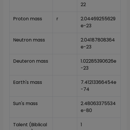
22
Proton mass
r
2.04469255629
e-23
Neutron mass
2.04187808364
e-23
Deuteron mass
1.02285390626e
-23
Earth's mass
7.41213366454e
-74
Sun's mass
2.48063375534
e-80
Talent (Biblical 
1