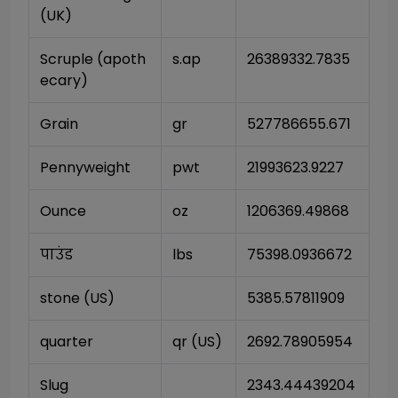
(UK)
Scruple (apoth
s.ap
26389332.7835
ecary)
Grain
gr
527786655.671
Pennyweight
pwt
21993623.9227
Ounce
oz
1206369.49868
पाउंड
lbs
75398.0936672
stone (US)
5385.57811909
quarter
qr (US)
2692.78905954
Slug
2343.44439204