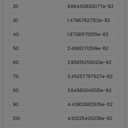
20
9.86450850077e-83
30
1.47967627512e-82
40
1.97290170015e-82
50
2.46612712519e-82
60
2.95935255023e-82
70
3.45257797527e-82
80
3.94580340031e-82
90
4.43902882535e-82
100
4.93225425038e-82