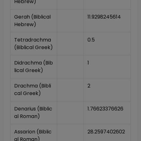
Hebrew)
Gerah (Biblical 
11.9298245614
Hebrew)
Tetradrachma 
0.5
(Biblical Greek)
Didrachma (Bib
1
lical Greek)
Drachma (Bibli
2
cal Greek)
Denarius (Biblic
1.76623376626
al Roman)
Assarion (Biblic
28.2597402602
al Roman)