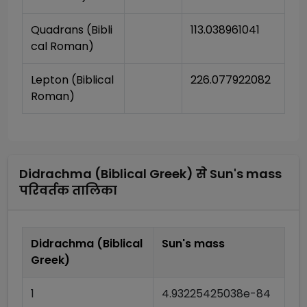
Quadrans (Bibli
113.038961041
cal Roman)
Lepton (Biblical 
226.077922082
Roman)
Didrachma (Biblical Greek)
से
Sun's mass
परिवर्तक तालिका
Didrachma (Biblical
Sun's mass
Greek)
1
4.93225425038e-84