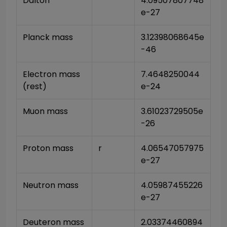
Dalton
4.09507807748
e-27
Planck mass
3.12398068645e
-46
Electron mass 
7.4648250044
(rest)
e-24
Muon mass
3.61023729505e
-26
Proton mass
r
4.06547057975
e-27
Neutron mass
4.05987455226
e-27
Deuteron mass
2.03374460894