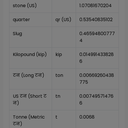
stone (US)
1.07081670204
quarter
qr (US)
0.53540835102
Slug
0.46594800777
4
Kilopound (kip)
kip
0.014991433828
6
टन (Long टन)
ton
0.00669260438
775
US टन (Short ट
tn
0.00749571476
न)
6
Tonne (Metric 
t
0.0068
टन)