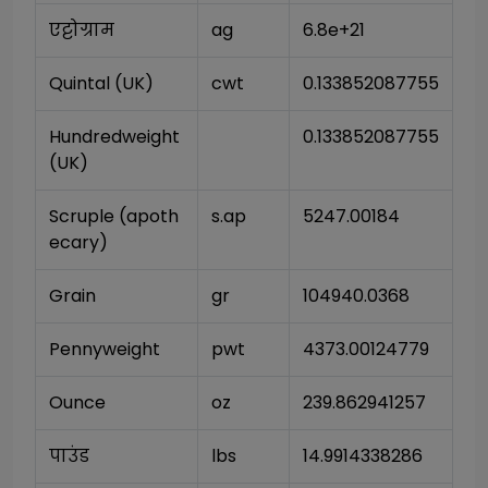
एट्टोग्राम
ag
6.8e+21
Quintal (UK)
cwt
0.133852087755
Hundredweight 
0.133852087755
(UK)
Scruple (apoth
s.ap
5247.00184
ecary)
Grain
gr
104940.0368
Pennyweight
pwt
4373.00124779
Ounce
oz
239.862941257
पाउंड
lbs
14.9914338286