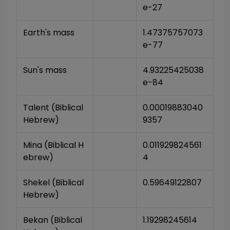
e-27
Earth's mass
1.47375757073
e-77
Sun's mass
4.93225425038
e-84
Talent (Biblical 
0.00019883040
Hebrew)
9357
Mina (Biblical H
0.011929824561
ebrew)
4
Shekel (Biblical 
0.59649122807
Hebrew)
Bekan (Biblical 
1.19298245614