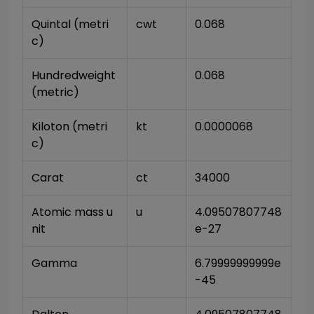
Quintal (metri
cwt
0.068
c)
Hundredweight 
0.068
(metric)
Kiloton (metri
kt
0.0000068
c)
Carat
ct
34000
Atomic mass u
u
4.09507807748
nit
e-27
Gamma
6.79999999999e
-45