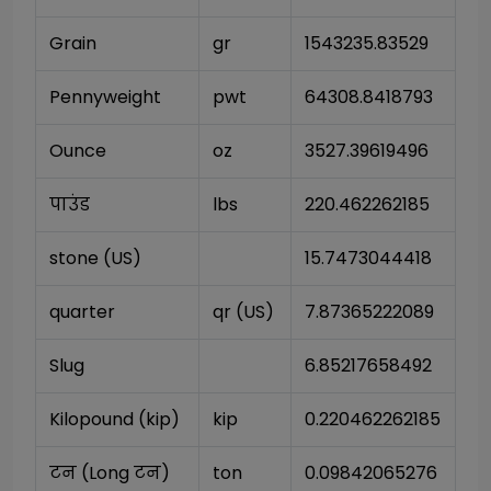
Grain
gr
1543235.83529
Pennyweight
pwt
64308.8418793
Ounce
oz
3527.39619496
पाउंड
lbs
220.462262185
stone (US)
15.7473044418
quarter
qr (US)
7.87365222089
Slug
6.85217658492
Kilopound (kip)
kip
0.220462262185
टन (Long टन)
ton
0.09842065276