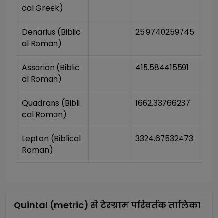
cal Greek)
Denarius (Biblic
25.9740259745
al Roman)
Assarion (Biblic
415.584415591
al Roman)
Quadrans (Bibli
1662.33766237
cal Roman)
Lepton (Biblical 
3324.67532473
Roman)
Quintal (metric)
से
टेरग्राम
परिवर्तक तालिका