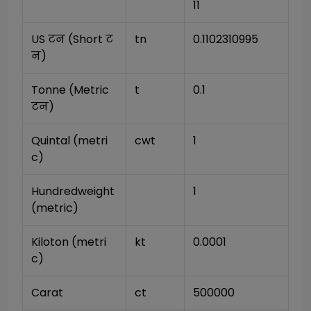
11
US टन (Short ट
tn
0.1102310995
न)
Tonne (Metric 
t
0.1
टन)
Quintal (metri
cwt
1
c)
Hundredweight 
1
(metric)
Kiloton (metri
kt
0.0001
c)
Carat
ct
500000