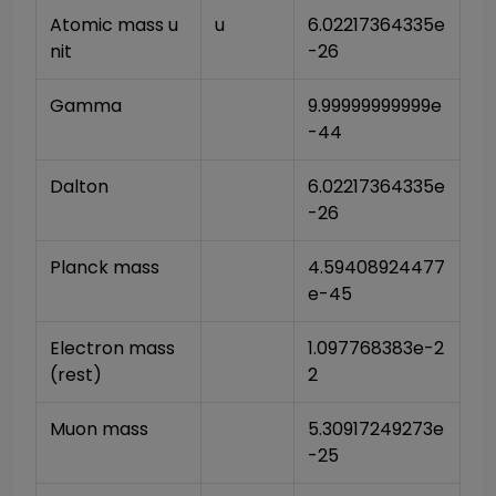
Atomic mass u
u
6.02217364335e
nit
-26
Gamma
9.99999999999e
-44
Dalton
6.02217364335e
-26
Planck mass
4.59408924477
e-45
Electron mass 
1.097768383e-2
(rest)
2
Muon mass
5.30917249273e
-25