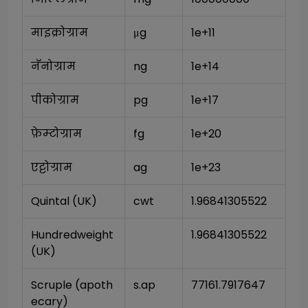
माइक्रोग्राम
μg
1e+11
नॅनोग्राम
ng
1e+14
पीकोग्राम
pg
1e+17
फ़ेम्टोग्राम
fg
1e+20
एट्टोग्राम
ag
1e+23
Quintal (UK)
cwt
1.96841305522
Hundredweight 
1.96841305522
(UK)
Scruple (apoth
s.ap
77161.7917647
ecary)