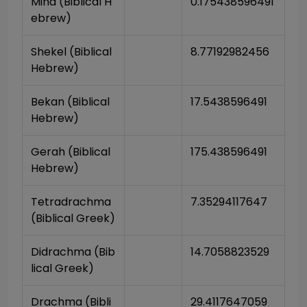
Mina (Biblical H
0.175438596491
ebrew)
Shekel (Biblical 
8.77192982456
Hebrew)
Bekan (Biblical 
17.5438596491
Hebrew)
Gerah (Biblical 
175.438596491
Hebrew)
Tetradrachma 
7.35294117647
(Biblical Greek)
Didrachma (Bib
14.7058823529
lical Greek)
Drachma (Bibli
29.4117647059