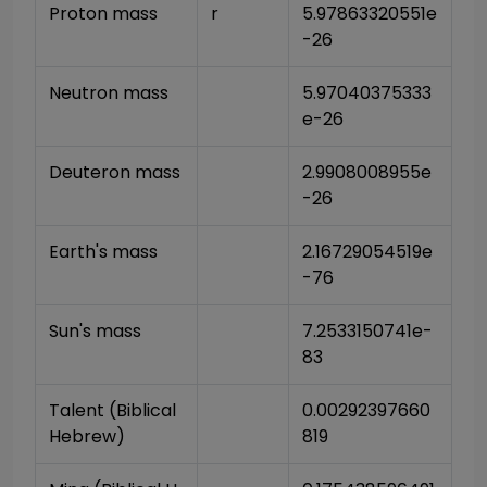
Proton mass
r
5.97863320551e
-26
Neutron mass
5.97040375333
e-26
Deuteron mass
2.9908008955e
-26
Earth's mass
2.16729054519e
-76
Sun's mass
7.2533150741e-
83
Talent (Biblical 
0.00292397660
Hebrew)
819