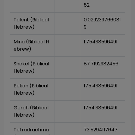
82
Talent (Biblical 
0.029239766081
Hebrew)
9
Mina (Biblical H
1.75438596491
ebrew)
Shekel (Biblical 
87.7192982456
Hebrew)
Bekan (Biblical 
175.438596491
Hebrew)
Gerah (Biblical 
1754.38596491
Hebrew)
Tetradrachma 
73.5294117647