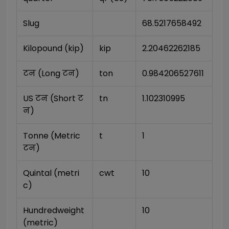
Slug
68.5217658492
Kilopound (kip)
kip
2.20462262185
टन (Long टन)
ton
0.984206527611
US टन (Short ट
tn
1.102310995
न)
Tonne (Metric 
t
1
टन)
Quintal (metri
cwt
10
c)
Hundredweight 
10
(metric)