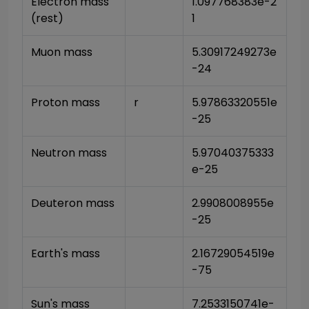
Electron mass 
1.097768383e-2
(rest)
1
Muon mass
5.30917249273e
-24
Proton mass
r
5.97863320551e
-25
Neutron mass
5.97040375333
e-25
Deuteron mass
2.9908008955e
-25
Earth's mass
2.16729054519e
-75
Sun's mass
7.2533150741e-