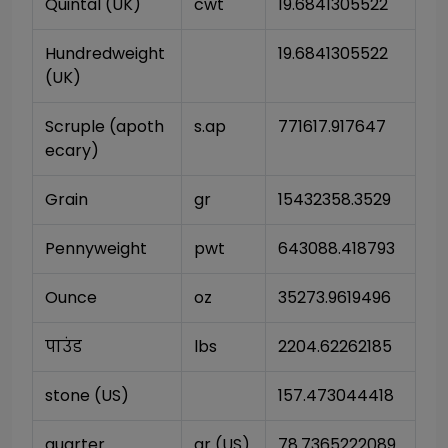
Quintal (UK)
cwt
19.6841305522
Hundredweight 
19.6841305522
(UK)
Scruple (apoth
s.ap
771617.917647
ecary)
Grain
gr
15432358.3529
Pennyweight
pwt
643088.418793
Ounce
oz
35273.9619496
पाउंड
lbs
2204.62262185
stone (US)
157.473044418
quarter
qr (US)
78.7365222089