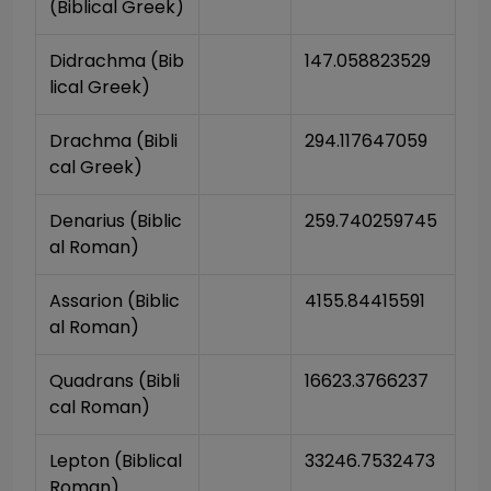
(Biblical Greek)
Didrachma (Bib
147.058823529
lical Greek)
Drachma (Bibli
294.117647059
cal Greek)
Denarius (Biblic
259.740259745
al Roman)
Assarion (Biblic
4155.84415591
al Roman)
Quadrans (Bibli
16623.3766237
cal Roman)
Lepton (Biblical 
33246.7532473
Roman)