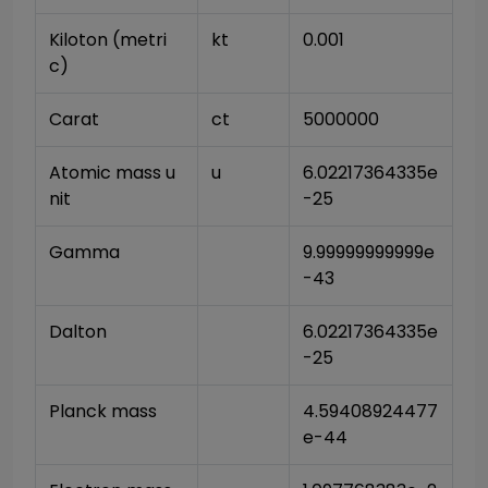
Kiloton (metri
kt
0.001
c)
Carat
ct
5000000
Atomic mass u
u
6.02217364335e
nit
-25
Gamma
9.99999999999e
-43
Dalton
6.02217364335e
-25
Planck mass
4.59408924477
e-44