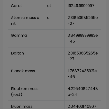
Carat
ct
19249.9999997
Atomic mass u
u
2.31853685265e
nit
-27
Gamma
3.84999999993e
-45
Dalton
2.31853685265e
-27
Planck mass
1.76872435921e
-46
Electron mass 
4.22640827448
(rest)
e-24
Muon mass
2.04403140967