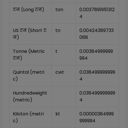
टन (Long टन)
ton
0.0037891951312
4
US टन (Short ट
tn
0.00424389733
न)
068
Tonne (Metric 
t
0.00384999999
टन)
994
Quintal (metri
cwt
0.038499999999
c)
4
Hundredweight 
0.038499999999
(metric)
4
Kiloton (metri
kt
0.00000384999
c)
999994