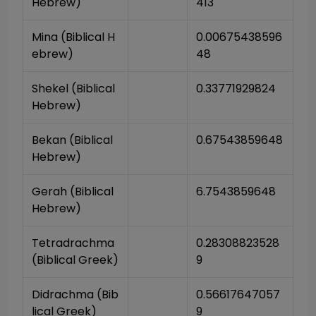
Hebrew)
413
Mina (Biblical H
0.00675438596
ebrew)
48
Shekel (Biblical 
0.33771929824
Hebrew)
Bekan (Biblical 
0.67543859648
Hebrew)
Gerah (Biblical 
6.7543859648
Hebrew)
Tetradrachma 
0.28308823528
(Biblical Greek)
9
Didrachma (Bib
0.56617647057
lical Greek)
9