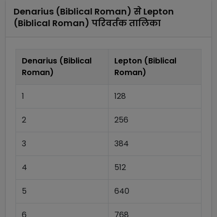
Denarius (Biblical Roman)
से
Lepton
(Biblical Roman)
परिवर्तक तालिका
Denarius (Biblical
Lepton (Biblical
Roman)
Roman)
1
128
2
256
3
384
4
512
5
640
6
768