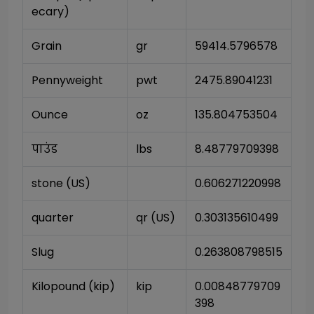
ecary)
Grain
gr
59414.5796578
Pennyweight
pwt
2475.89041231
Ounce
oz
135.804753504
पाउंड
lbs
8.48779709398
stone (US)
0.606271220998
quarter
qr (US)
0.303135610499
Slug
0.263808798515
Kilopound (kip)
kip
0.00848779709
398