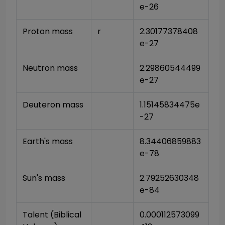
e-26
Proton mass
r
2.30177378408
e-27
Neutron mass
2.29860544499
e-27
Deuteron mass
1.15145834475e
-27
Earth's mass
8.34406859883
e-78
Sun's mass
2.79252630348
e-84
Talent (Biblical 
0.000112573099