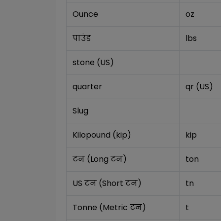
Ounce
oz
पाउंड
lbs
stone (US)
quarter
qr (US)
Slug
Kilopound (kip)
kip
टन (Long टन)
ton
US टन (Short टन)
tn
Tonne (Metric टन)
t