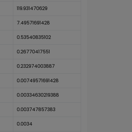
119.931470629
7.49571691428
0.53540835102
0.26770417551
0.232974003887
0.00749571691428
0.00334630219388
0.003747857383
0.0034