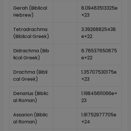
Gerah (Biblical 
8.09483513325e
Hebrew)
+23
Tetradrachma 
3.39268825438
(Biblical Greek)
e+22
Didrachma (Bib
6.78537650875
lical Greek)
e+22
Drachma (Bibli
1.35707530175e
cal Greek)
+23
Denarius (Biblic
1.19845611066e+
al Roman)
23
Assarion (Biblic
1.91752977705e
al Roman)
+24