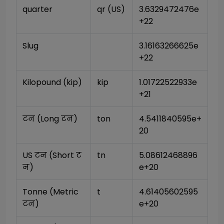
quarter
qr (US)
3.6329472476e
+22
Slug
3.16163266625e
+22
Kilopound (kip)
kip
1.01722522933e
+21
टन (Long टन)
ton
4.5411840595e+
20
US टन (Short ट
tn
5.08612468896
न)
e+20
Tonne (Metric 
t
4.61405602595
टन)
e+20