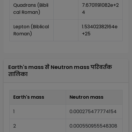
Quadrans (Bibli
7.6701191082e+2
cal Roman)
4
Lepton (Biblical 
1.53402382164e
Roman)
+25
Earth's mass
से
Neutron mass
परिवर्तक
तालिका
Earth's mass
Neutron mass
1
0.000275477774154
2
0.000550955548308