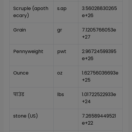
Scruple (apoth
s.ap
3.56028830265
ecary)
e+26
Grain
gr
7.1205766053e
+27
Pennyweight
pwt
2.96724599395
e+26
Ounce
oz
1.62756036693e
+25
पाउंड
lbs
1.01722522933e
+24
stone (US)
7.26589449521
e+22