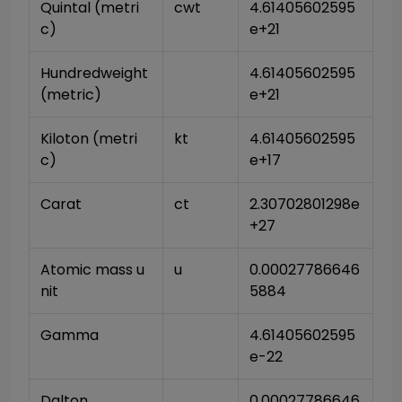
Quintal (metri
cwt
4.61405602595
c)
e+21
Hundredweight 
4.61405602595
(metric)
e+21
Kiloton (metri
kt
4.61405602595
c)
e+17
Carat
ct
2.30702801298e
+27
Atomic mass u
u
0.00027786646
nit
5884
Gamma
4.61405602595
e-22
Dalton
0.00027786646