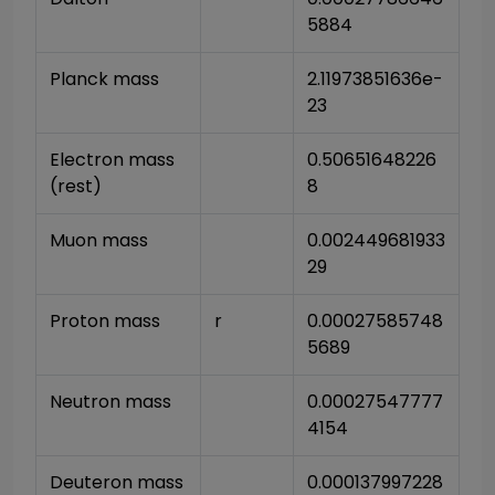
5884
Planck mass
2.11973851636e-
23
Electron mass 
0.50651648226
(rest)
8
Muon mass
0.002449681933
29
Proton mass
r
0.00027585748
5689
Neutron mass
0.00027547777
4154
Deuteron mass
0.000137997228