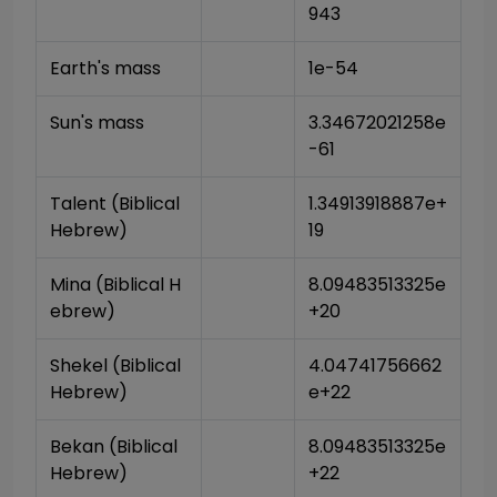
943
Earth's mass
1e-54
Sun's mass
3.34672021258e
-61
Talent (Biblical 
1.34913918887e+
Hebrew)
19
Mina (Biblical H
8.09483513325e
ebrew)
+20
Shekel (Biblical 
4.04741756662
Hebrew)
e+22
Bekan (Biblical 
8.09483513325e
Hebrew)
+22