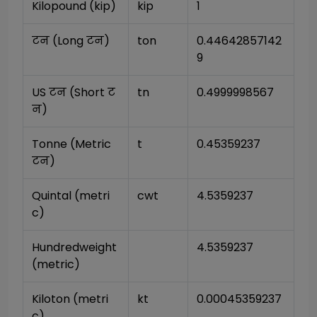
Kilopound (kip)
kip
1
टन (Long टन)
ton
0.44642857142
9
US टन (Short ट
tn
0.4999998567
न)
Tonne (Metric 
t
0.45359237
टन)
Quintal (metri
cwt
4.5359237
c)
Hundredweight 
4.5359237
(metric)
Kiloton (metri
kt
0.00045359237
c)