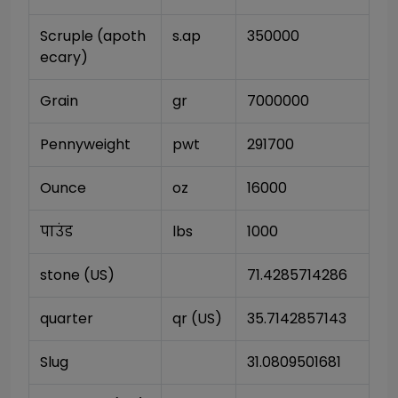
Scruple (apoth
s.ap
350000
ecary)
Grain
gr
7000000
Pennyweight
pwt
291700
Ounce
oz
16000
पाउंड
lbs
1000
stone (US)
71.4285714286
quarter
qr (US)
35.7142857143
Slug
31.0809501681