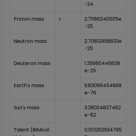
-24
Proton mass
r
2.71186240505e
-25
Neutron mass
2.70812958833e
-25
Deuteron mass
1.35660446639
e-25
Earth's mass
9.83066454869
e-76
Sun's mass
3.29004837482
e-82
Talent (Biblical 
0.013262934795