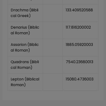
Drachma (Bibli
133.409520588
cal Greek)
Denarius (Biblic
117.816200002
al Roman)
Assarion (Biblic
1885.05920003
al Roman)
Quadrans (Bibli
7540.23680013
cal Roman)
Lepton (Biblical 
15080.4736003
Roman)