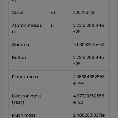
Carat
ct
2267961.85
Atomic mass u
u
2.73161201544e
nit
-25
Gamma
4.5359237e-43
Dalton
2.73161201544e
-25
Planck mass
2.08384382853
e-44
Electron mass 
4.97939362556
(rest)
e-22
Muon mass
2.40820013371e