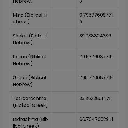
Hebrew)
3
Mina (Biblical H
0.79577608771
ebrew)
9
Shekel (Biblical 
39.788804386
Hebrew)
Bekan (Biblical 
79.5776087719
Hebrew)
Gerah (Biblical 
795.776087719
Hebrew)
Tetradrachma 
33.3523801471
(Biblical Greek)
Didrachma (Bib
66.7047602941
lical Greek)