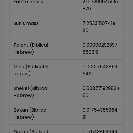
Earth's mass
2.16729054519e
-79
Sun's mass
7.2533150741e-
86
Talent (Biblical 
0.00000292397
Hebrew)
660819
Mina (Biblical H
0.00017543859
ebrew)
6491
Shekel (Biblical 
0.008771929824
Hebrew)
56
Bekan (Biblical 
0.01754385964
Hebrew)
91
Gerah (Biblical 
0.175438596491