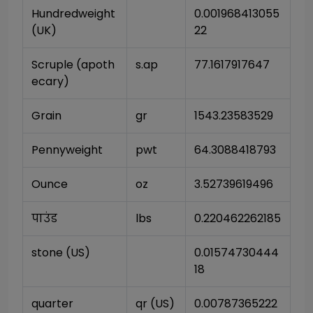
Hundredweight 
0.001968413055
(UK)
22
Scruple (apoth
s.ap
77.1617917647
ecary)
Grain
gr
1543.23583529
Pennyweight
pwt
64.3088418793
Ounce
oz
3.52739619496
पाउंड
lbs
0.220462262185
stone (US)
0.01574730444
18
quarter
qr (US)
0.00787365222