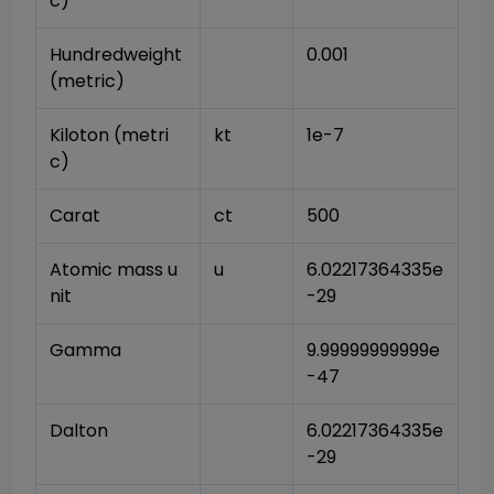
c)
Hundredweight 
0.001
(metric)
Kiloton (metri
kt
1e-7
c)
Carat
ct
500
Atomic mass u
u
6.02217364335e
nit
-29
Gamma
9.99999999999e
-47
Dalton
6.02217364335e
-29