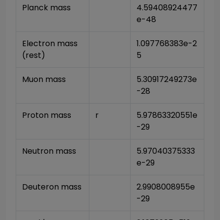
Planck mass
4.59408924477
e-48
Electron mass 
1.097768383e-2
(rest)
5
Muon mass
5.30917249273e
-28
Proton mass
r
5.97863320551e
-29
Neutron mass
5.97040375333
e-29
Deuteron mass
2.9908008955e
-29