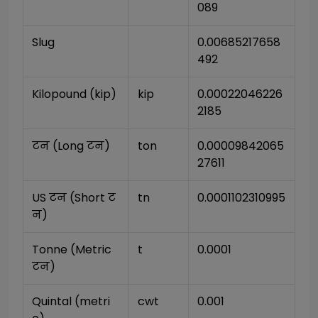
089
Slug
0.00685217658
492
Kilopound (kip)
kip
0.00022046226
2185
टन (Long टन)
ton
0.00009842065
27611
US टन (Short ट
tn
0.0001102310995
न)
Tonne (Metric 
t
0.0001
टन)
Quintal (metri
cwt
0.001