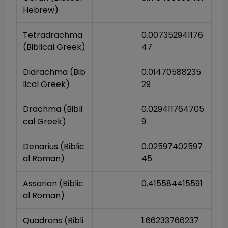
Hebrew)
Tetradrachma 
0.007352941176
(Biblical Greek)
47
Didrachma (Bib
0.01470588235
lical Greek)
29
Drachma (Bibli
0.029411764705
cal Greek)
9
Denarius (Biblic
0.02597402597
al Roman)
45
Assarion (Biblic
0.415584415591
al Roman)
Quadrans (Bibli
1.66233766237