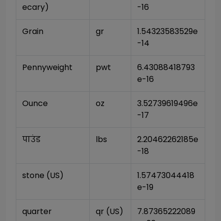
ecary)
-16
Grain
gr
1.54323583529e
-14
Pennyweight
pwt
6.43088418793
e-16
Ounce
oz
3.52739619496e
-17
पाउंड
lbs
2.20462262185e
-18
stone (US)
1.57473044418
e-19
quarter
qr (US)
7.87365222089