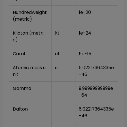
Hundredweight 
1e-20
(metric)
Kiloton (metri
kt
1e-24
c)
Carat
ct
5e-15
Atomic mass u
u
6.02217364335e
nit
-46
Gamma
9.99999999999e
-64
Dalton
6.02217364335e
-46