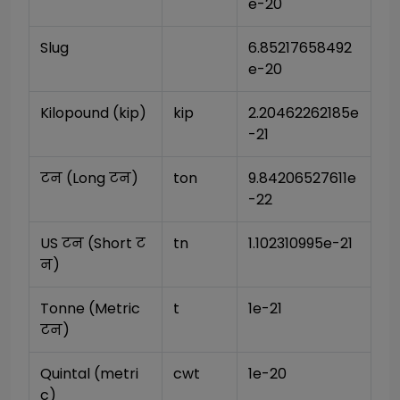
e-20
Slug
6.85217658492
e-20
Kilopound (kip)
kip
2.20462262185e
-21
टन (Long टन)
ton
9.84206527611e
-22
US टन (Short ट
tn
1.102310995e-21
न)
Tonne (Metric 
t
1e-21
टन)
Quintal (metri
cwt
1e-20
c)