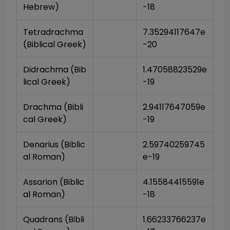
Hebrew)
-18
Tetradrachma 
7.35294117647e
(Biblical Greek)
-20
Didrachma (Bib
1.47058823529e
lical Greek)
-19
Drachma (Bibli
2.94117647059e
cal Greek)
-19
Denarius (Biblic
2.59740259745
al Roman)
e-19
Assarion (Biblic
4.15584415591e
al Roman)
-18
Quadrans (Bibli
1.66233766237e