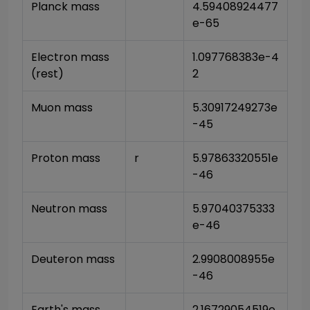
Planck mass
4.59408924477
e-65
Electron mass 
1.097768383e-4
(rest)
2
Muon mass
5.30917249273e
-45
Proton mass
r
5.97863320551e
-46
Neutron mass
5.97040375333
e-46
Deuteron mass
2.9908008955e
-46
Earth's mass
2.16729054519e