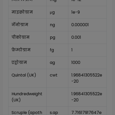
माइक्रोग्राम
μg
1e-9
नॅनोग्राम
ng
0.000001
पीकोग्राम
pg
0.001
फ़ेम्टोग्राम
fg
1
एट्टोग्राम
ag
1000
Quintal (UK)
cwt
1.96841305522e
-20
Hundredweight 
1.96841305522e
(UK)
-20
Scruple (apoth
s.ap
7.71617917647e