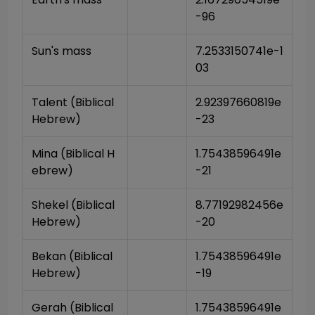
-96
Sun's mass
7.2533150741e-1
03
Talent (Biblical 
2.92397660819e
Hebrew)
-23
Mina (Biblical H
1.75438596491e
ebrew)
-21
Shekel (Biblical 
8.77192982456e
Hebrew)
-20
Bekan (Biblical 
1.75438596491e
Hebrew)
-19
Gerah (Biblical 
1.75438596491e