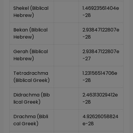
Shekel (Biblical 
1.46923561404e
Hebrew)
-28
Bekan (Biblical 
2.93847122807e
Hebrew)
-28
Gerah (Biblical 
2.93847122807e
Hebrew)
-27
Tetradrachma 
1.23156514706e
(Biblical Greek)
-28
Didrachma (Bib
2.46313029412e
lical Greek)
-28
Drachma (Bibli
4.92626058824
cal Greek)
e-28