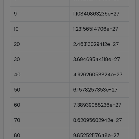
9
1.10840863235e-27
10
1.23156514706e-27
20
2.46313029412e-27
30
3.69469544118e-27
40
4.92626058824e-27
50
6.1578257353e-27
60
7.38939088236e-27
70
8.62095602942e-27
80
9.85252117648e-27