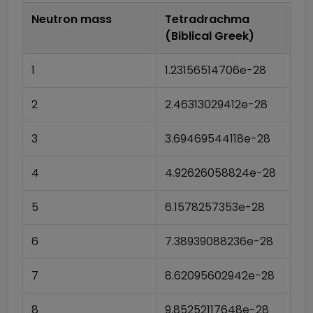
Neutron mass
Tetradrachma
(Biblical Greek)
1
1.23156514706e-28
2
2.46313029412e-28
3
3.69469544118e-28
4
4.92626058824e-28
5
6.1578257353e-28
6
7.38939088236e-28
7
8.62095602942e-28
8
9.85252117648e-28