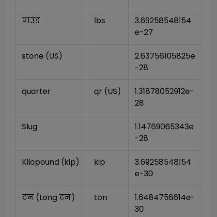
पाउंड
lbs
3.69258548154
e-27
stone (US)
2.63756105825e
-28
quarter
qr (US)
1.31878052912e-
28
Slug
1.14769065343e
-28
Kilopound (kip)
kip
3.69258548154
e-30
टन (Long टन)
ton
1.6484756614e-
30