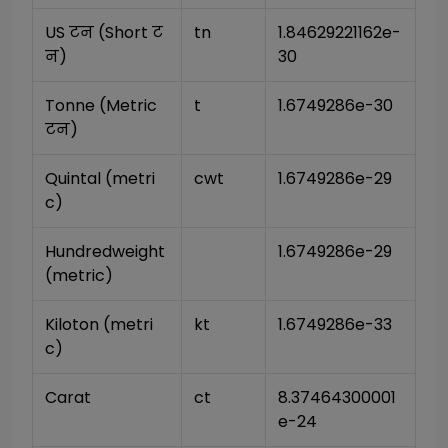
US टन (Short ट
tn
1.84629221162e-
न)
30
Tonne (Metric 
t
1.6749286e-30
टन)
Quintal (metri
cwt
1.6749286e-29
c)
Hundredweight 
1.6749286e-29
(metric)
Kiloton (metri
kt
1.6749286e-33
c)
Carat
ct
8.37464300001
e-24