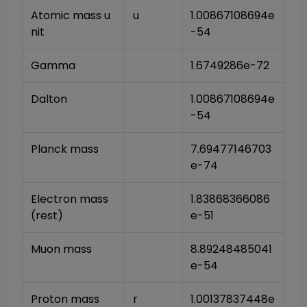
Atomic mass u
u
1.00867108694e
nit
-54
Gamma
1.6749286e-72
Dalton
1.00867108694e
-54
Planck mass
7.69477146703
e-74
Electron mass 
1.83868366086
(rest)
e-51
Muon mass
8.89248485041
e-54
Proton mass
r
1.00137837448e