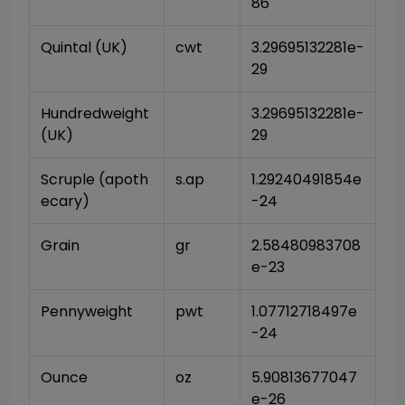
86
Quintal (UK)
cwt
3.29695132281e-
29
Hundredweight 
3.29695132281e-
(UK)
29
Scruple (apoth
s.ap
1.29240491854e
ecary)
-24
Grain
gr
2.58480983708
e-23
Pennyweight
pwt
1.07712718497e
-24
Ounce
oz
5.90813677047
e-26