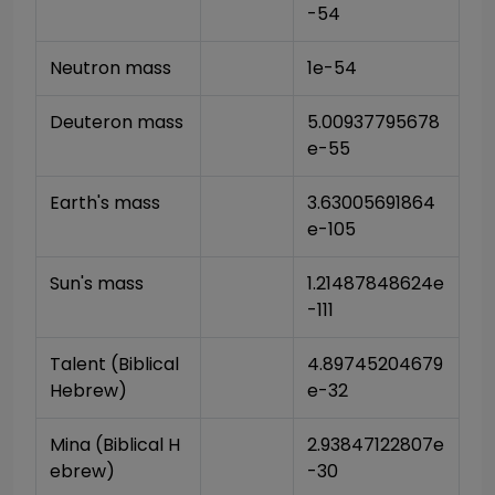
-54
Neutron mass
1e-54
Deuteron mass
5.00937795678
e-55
Earth's mass
3.63005691864
e-105
Sun's mass
1.21487848624e
-111
Talent (Biblical 
4.89745204679
Hebrew)
e-32
Mina (Biblical H
2.93847122807e
ebrew)
-30