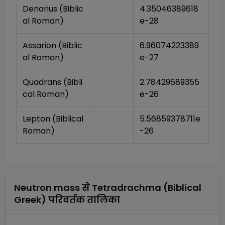
Denarius (Biblic
4.35046389618
al Roman)
e-28
Assarion (Biblic
6.96074223389
al Roman)
e-27
Quadrans (Bibli
2.78429689355
cal Roman)
e-26
Lepton (Biblical 
5.56859378711e
Roman)
-26
Neutron mass
से
Tetradrachma (Biblical
Greek)
परिवर्तक तालिका