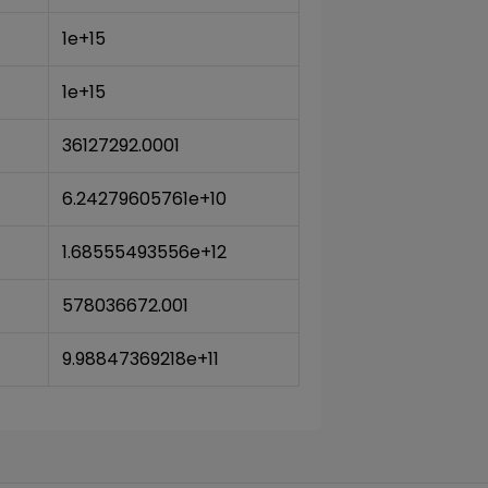
1e+15
1e+15
36127292.0001
6.24279605761e+10
1.68555493556e+12
578036672.001
9.98847369218e+11