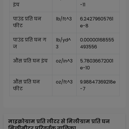
इंच
-11
पाउंड प्रति घन 
lb/ft^3
6.24279605761
फीट
e-8
पाउंड प्रति घन ग
lb/yd^
0.00000168555
ज
3
493556
औंस प्रति घन इंच
oz/in^3
5.78036672001
e-10
औंस प्रति घन 
oz/ft^3
9.98847369218e
फीट
-7
माइक्रोग्राम प्रति लीटर
से
मिलीग्राम प्रति घन
मिलीमीटर
परिवर्तक तालिका