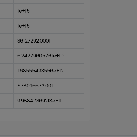
1e+15
1e+15
36127292.0001
6.24279605761e+10
1.68555493556e+12
578036672.001
9.98847369218e+11