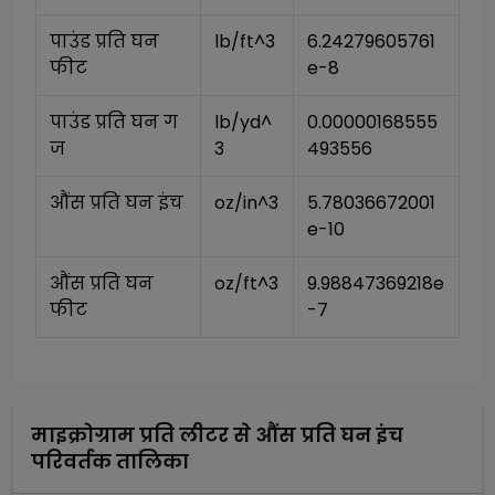
पाउंड प्रति घन 
lb/ft^3
6.24279605761
फीट
e-8
पाउंड प्रति घन ग
lb/yd^
0.00000168555
ज
3
493556
औंस प्रति घन इंच
oz/in^3
5.78036672001
e-10
औंस प्रति घन 
oz/ft^3
9.98847369218e
फीट
-7
माइक्रोग्राम प्रति लीटर
से
औंस प्रति घन इंच
परिवर्तक तालिका