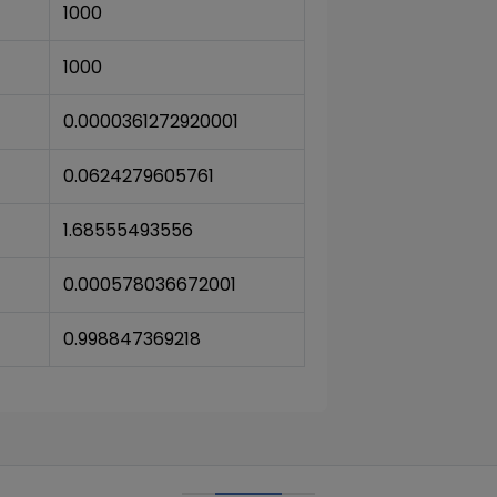
1000
1000
0.0000361272920001
0.0624279605761
1.68555493556
0.000578036672001
0.998847369218